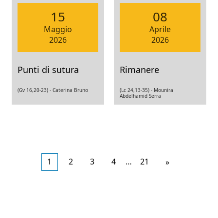
15
08
Maggio
Aprile
2026
2026
Punti di sutura
Rimanere
(Gv 16,20-23) -
Caterina Bruno
(Lc 24,13-35) -
Mounira
Abdelhamid Serra
1
2
3
4
…
21
Articoli
»
meno
recenti