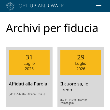
Passa
GET UP AND WALK
Toggl
al
navig
contenuto
principale
Archivi per
fiducia
31
29
Luglio
Luglio
2026
2026
Affidati alla Parola
Il cuore sa, io
credo
(Mt 13,54-58) -
Stefano Titta SJ
(Gv 11,19-27) -
Martina
Pampagnin