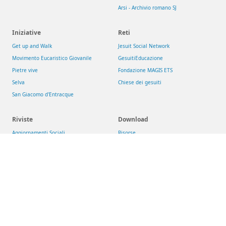
Arsi - Archivio romano SJ
Iniziative
Reti
Get up and Walk
Jesuit Social Network
Movimento Eucaristico Giovanile
GesuitiEducazione
Pietre vive
Fondazione MAGIS ETS
Selva
Chiese dei gesuiti
San Giacomo d'Entracque
Riviste
Download
Aggiornamenti Sociali
Risorse
La Civiltà Cattolica
Newsletter
Rassegna di Teologia
Theologica & Historica
Compagnia di Gesù
>
Conferenza delle Province Europee (CEP)
>
Provincia Euro-Mediterranea
:
Italia
/
Malta
/
Albania
/
Romania