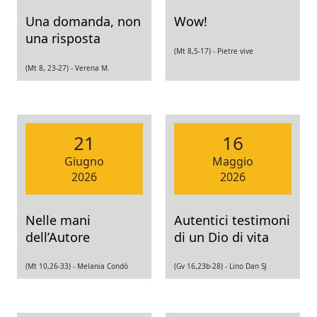
Una domanda, non
Wow!
una risposta
(Mt 8,5-17) -
Pietre vive
(Mt 8, 23-27) -
Verena M.
21
16
Giugno
Maggio
2026
2026
Nelle mani
Autentici testimoni
dell’Autore
di un Dio di vita
(Mt 10,26-33) -
Melania Condò
(Gv 16,23b-28) -
Lino Dan SJ