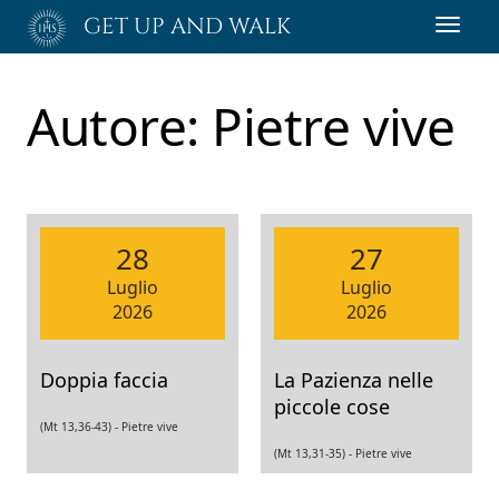
Passa
GET UP AND WALK
Toggl
al
navig
contenuto
principale
Autore:
Pietre vive
28
27
Luglio
Luglio
2026
2026
Doppia faccia
La Pazienza nelle
piccole cose
(Mt 13,36-43) -
Pietre vive
(Mt 13,31-35) -
Pietre vive