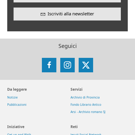
Iscriviti alla newsletter
Seguici
Facebook
Instagram
X
Da leggere
Servizi
Notizie
Archivio di Provincia
Pubblicazioni
Fondo Librario Antico
Arsi - Archivio romano SJ
Iniziative
Reti
Get up and Walk
Jesuit Social Network