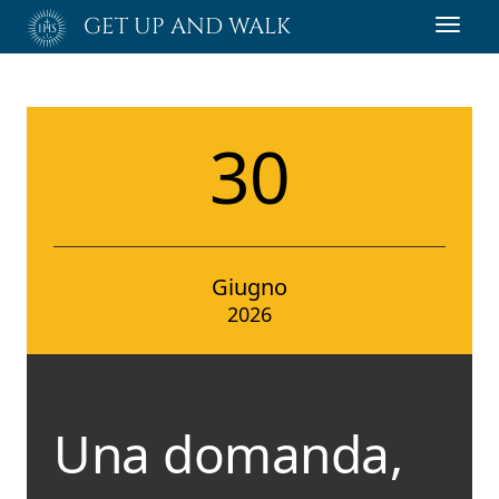
Passa
GET UP AND WALK
Toggl
al
navig
contenuto
principale
30
Giugno
2026
Una domanda,