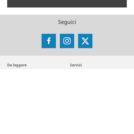
Seguici
Facebook
Instagram
X
Da leggere
Servizi
Notizie
Archivio di Provincia
Pubblicazioni
Fondo Librario Antico
Arsi - Archivio romano SJ
Iniziative
Reti
Get up and Walk
Jesuit Social Network
Movimento Eucaristico Giovanile
GesuitiEducazione
Pietre vive
Fondazione MAGIS ETS
Selva
Chiese dei gesuiti