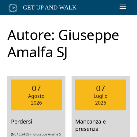
Passa
GET UP AND WALK
Toggl
al
navig
contenuto
principale
Autore:
Giuseppe
Amalfa SJ
07
07
Agosto
Luglio
2026
2026
Perdersi
Mancanza e
presenza
(Mt 16,24-28) -
Giuseppe Amalfa SJ