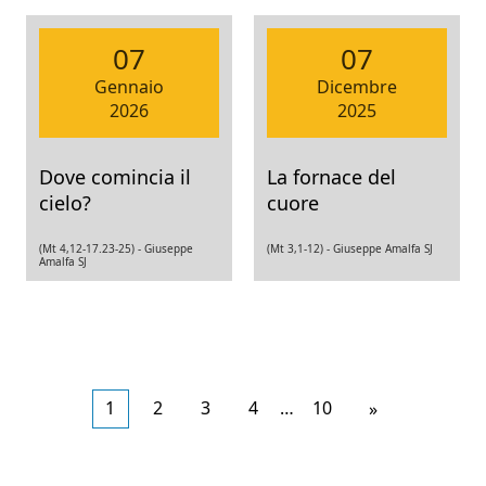
07
07
Gennaio
Dicembre
2026
2025
Dove comincia il
La fornace del
cielo?
cuore
(Mt 4,12-17.23-25) -
Giuseppe
(Mt 3,1-12) -
Giuseppe Amalfa SJ
Amalfa SJ
1
2
3
4
…
10
Articoli
»
meno
recenti