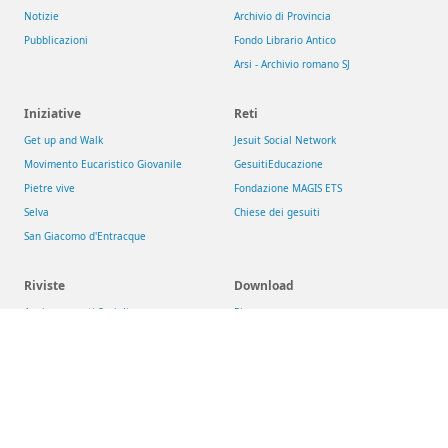
Notizie
Archivio di Provincia
Pubblicazioni
Fondo Librario Antico
Arsi - Archivio romano SJ
Iniziative
Reti
Get up and Walk
Jesuit Social Network
Movimento Eucaristico Giovanile
GesuitiEducazione
Pietre vive
Fondazione MAGIS ETS
Selva
Chiese dei gesuiti
San Giacomo d'Entracque
Riviste
Download
Aggiornamenti Sociali
Risorse
La Civiltà Cattolica
Newsletter
Rassegna di Teologia
Theologica & Historica
Compagnia di Gesù
>
Conferenza delle Province Europee (CEP)
>