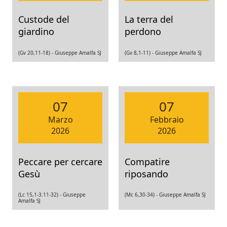
Custode del
La terra del
giardino
perdono
(Gv 20,11-18) -
Giuseppe Amalfa SJ
(Gv 8,1-11) -
Giuseppe Amalfa SJ
07
07
Marzo
Febbraio
2026
2026
Peccare per cercare
Compatire
Gesù
riposando
(Lc 15,1-3.11-32) -
Giuseppe
(Mc 6,30-34) -
Giuseppe Amalfa SJ
Amalfa SJ