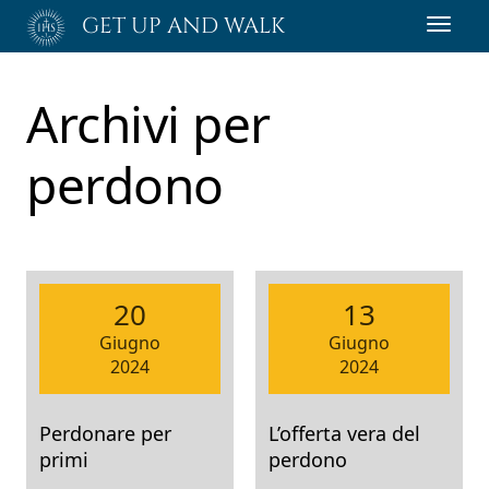
Passa
GET UP AND WALK
Toggl
al
navig
contenuto
principale
Archivi per
perdono
20
13
Giugno
Giugno
2024
2024
Perdonare per
L’offerta vera del
primi
perdono