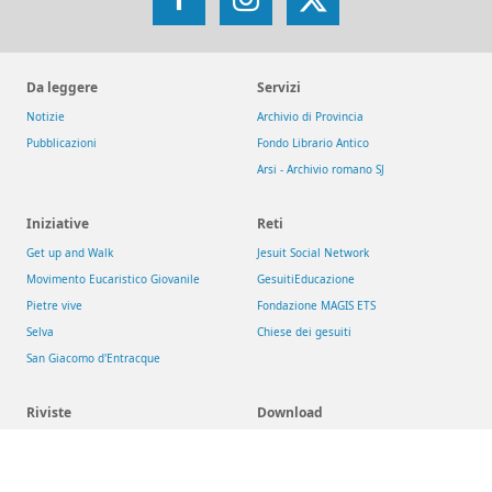
Facebook
Instagram
X
Da leggere
Servizi
Notizie
Archivio di Provincia
Pubblicazioni
Fondo Librario Antico
Arsi - Archivio romano SJ
Iniziative
Reti
Get up and Walk
Jesuit Social Network
Movimento Eucaristico Giovanile
GesuitiEducazione
Pietre vive
Fondazione MAGIS ETS
Selva
Chiese dei gesuiti
San Giacomo d'Entracque
Riviste
Download
Aggiornamenti Sociali
Risorse
La Civiltà Cattolica
Newsletter