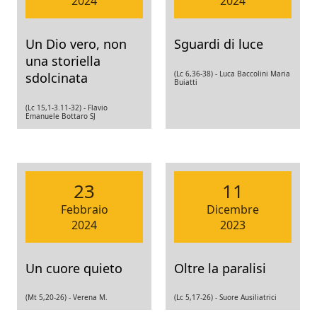
2024
2024
Un Dio vero, non
Sguardi di luce
una storiella
(Lc 6,36-38) -
Luca Baccolini Maria
sdolcinata
Buiatti
(Lc 15,1-3.11-32) -
Flavio
Emanuele Bottaro SJ
23
11
Febbraio
Dicembre
2024
2023
Un cuore quieto
Oltre la paralisi
(Mt 5,20-26) -
Verena M.
(Lc 5,17-26) -
Suore Ausiliatrici