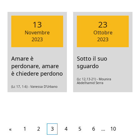
13
23
Novembre
Ottobre
2023
2023
Amare è
Sotto il suo
perdonare, amare
sguardo
è chiedere perdono
(Lc 12,13-21) -
Mounira
Abdelhamid Serra
(Lc 17, 1-6) -
Vanessa D'Urbano
Articoli
1
2
3
4
5
6
…
10
«
più