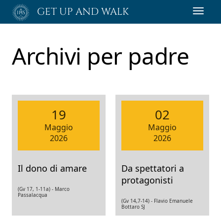
Passa
GET UP AND WALK
Toggl
al
navig
contenuto
principale
Archivi per
padre
19
02
Maggio
Maggio
2026
2026
Il dono di amare
Da spettatori a
protagonisti
(Gv 17, 1-11a) -
Marco
Passalacqua
(Gv 14,7-14) -
Flavio Emanuele
Bottaro SJ