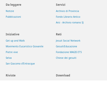
Da leggere
Servizi
Notizie
Archivio di Provincia
Pubblicazioni
Fondo Librario Antico
Arsi - Archivio romano SJ
Iniziative
Reti
Get up and Walk
Jesuit Social Network
Movimento Eucaristico Giovanile
GesuitiEducazione
Pietre vive
Fondazione MAGIS ETS
Selva
Chiese dei gesuiti
San Giacomo d'Entracque
Riviste
Download
Aggiornamenti Sociali
Risorse
La Civiltà Cattolica
Newsletter
Rassegna di Teologia
Theologica & Historica