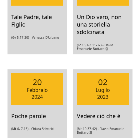
Tale Padre, tale
Un Dio vero, non
Figlio
una storiella
sdolcinata
(Gv 5,17-30) -
Vanessa D'Urbano
(Lc 15,1-3.11-32) -
Flavio
Emanuele Bottaro SJ
20
02
Febbraio
Luglio
2024
2023
Poche parole
Vedere ciò che è
(Mt 6, 7-15) -
Chiara Selvatici
(Mt 10,37-42) -
Flavio Emanuele
Bottaro SJ