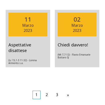
11
02
Marzo
Marzo
2023
2023
Aspettative
Chiedi davvero!
disattese
(Mt 7,7-12) -
Flavio Emanuele
Bottaro SJ
(Lc 15,1-3.11-32) -
Lorena
Armiento s.a.
1
2
3
Articoli
»
meno