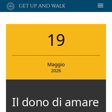
Passa
GET UP AND WALK
Toggl
al
navig
contenuto
principale
19
Maggio
2026
Il dono di amare