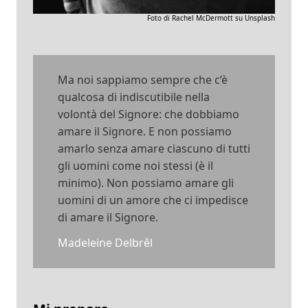
Foto di Rachel McDermott su Unsplash
Ma noi sappiamo sempre che c’è
qualcosa di indiscutibile nella
volontà del Signore: che dobbiamo
amare il Signore. E non possiamo
amarlo senza amare ciascuno di tutti
gli uomini come noi stessi (è il
minimo). Non possiamo amare gli
uomini di un amore che ci impedisce
di amare il Signore.
Madeleine Delbrêl