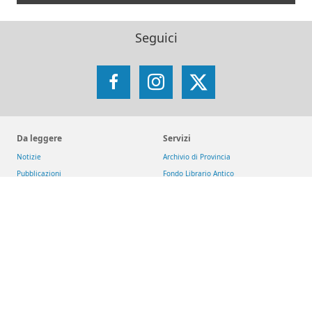
Seguici
Facebook
Instagram
X
Da leggere
Servizi
Notizie
Archivio di Provincia
Pubblicazioni
Fondo Librario Antico
Arsi - Archivio romano SJ
Iniziative
Reti
Get up and Walk
Jesuit Social Network
Movimento Eucaristico Giovanile
GesuitiEducazione
Pietre vive
Fondazione MAGIS ETS
Selva
Chiese dei gesuiti
San Giacomo d'Entracque