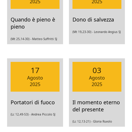
2025
2025
Quando è pieno è
Dono di salvezza
pieno
(Mt 19,23-30) -
Leonardo Angius SJ
(Mt 25,14-30) -
Matteo Suffritti SJ
17
03
Agosto
Agosto
2025
2025
Portatori di fuoco
Il momento eterno
del presente
(Lc 12,49-53) -
Andrea Piccolo SJ
(Lc 12,13-21) -
Gloria Ruvolo