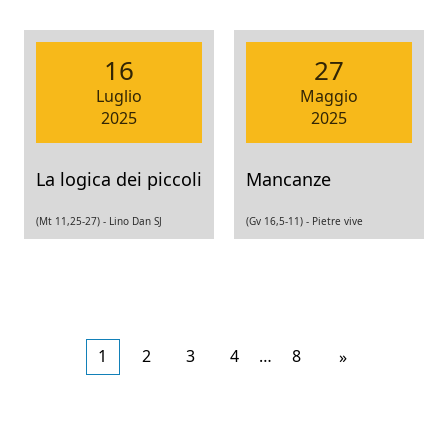
16
27
Luglio
Maggio
2025
2025
La logica dei piccoli
Mancanze
(Mt 11,25-27) -
Lino Dan SJ
(Gv 16,5-11) -
Pietre vive
1
2
3
4
…
8
Articoli
»
meno
recenti