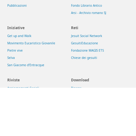
Pubblicazioni
Fondo Librario Antico
Arsi - Archivio romano SJ
Iniziative
Reti
Get up and Walk
Jesuit Social Network
Movimento Eucaristico Giovanile
GesuitiEducazione
Pietre vive
Fondazione MAGIS ETS
Selva
Chiese dei gesuiti
San Giacomo d'Entracque
Riviste
Download
Aggiornamenti Sociali
Risorse
La Civiltà Cattolica
Newsletter
Rassegna di Teologia
Theologica & Historica
Compagnia di Gesù
>
Conferenza delle Province Europee (CEP)
>
Provincia Euro-Mediterranea
:
Italia
/
Malta
/
Albania
/
Romania