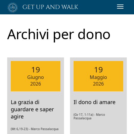
Passa
GET UP AND WALK
Toggl
al
navig
contenuto
principale
Archivi per
dono
19
19
Giugno
Maggio
2026
2026
La grazia di
Il dono di amare
guardare e saper
(Gv 17, 1-11a) -
Marco
agire
Passalacqua
(Mt 6,19-23) -
Marco Passalacqua