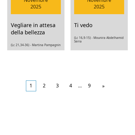
Novembre
Novembre
2025
2025
Vegliare in attesa
Ti vedo
della bellezza
(Lc 16,9-15) -
Mounira Abdelhamid
Serra
(Lc 21,34-36) -
Martina Pampagnin
1
2
3
4
…
9
Articoli
»
meno
recenti