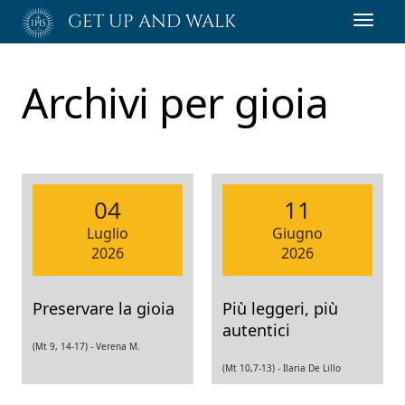
Passa
GET UP AND WALK
Toggl
al
navig
contenuto
principale
Archivi per
gioia
04
11
Luglio
Giugno
2026
2026
Preservare la gioia
Più leggeri, più
autentici
(Mt 9, 14-17) -
Verena M.
(Mt 10,7-13) -
Ilaria De Lillo