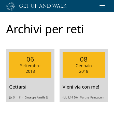
Passa
GET UP AND WALK
Toggl
al
navig
contenuto
principale
Archivi per
reti
06
08
Settembre
Gennaio
2018
2018
Gettarsi
Vieni via con me!
(Lc 5, 1-11) -
Giuseppe Amalfa SJ
(Mc 1,14-20) -
Martina Pampagnin