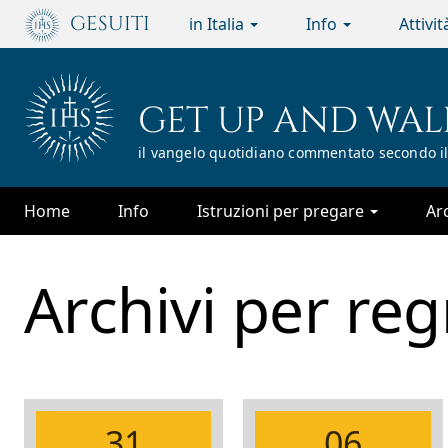
Passa
GESUITI
in Italia
Info
Attivi
al
contenuto
principale
GET UP AND WAL
il vangelo quotidiano commentato secondo il
Home
Info
Istruzioni per pregare
Ar
Archivi per
reg
31
06