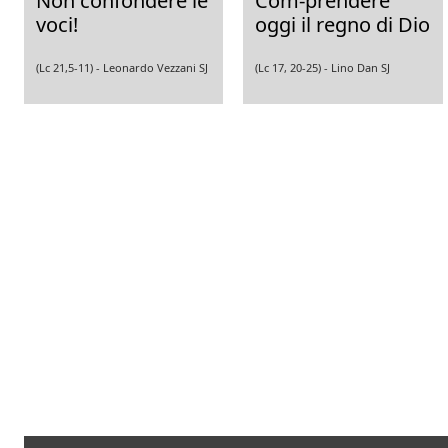
Non confondere le
Com-prendere
voci!
oggi il regno di Dio
(Lc 21,5-11) -
Leonardo Vezzani SJ
(Lc 17, 20-25) -
Lino Dan SJ