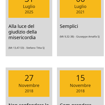
Luglio
Luglio
2025
2021
Alla luce del
Semplici
giudizio della
misericordia
(Mt 9,32-38) -
Giuseppe Amalfa SJ
(Mt 13,47-53) -
Stefano Titta SJ
27
15
Novembre
Novembre
2018
2018