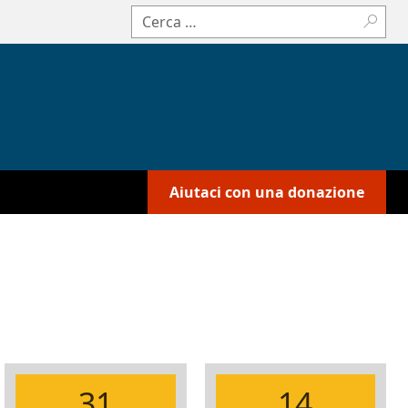
Cerca:
Aiutaci con una donazione
31
14