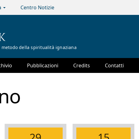
tà
Centro Notizie
K
 metodo della spiritualità ignaziana
chivio
Pubblicazioni
Credits
Contatti
no
29
15