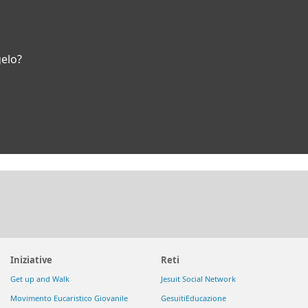
gelo?
Iniziative
Reti
Get up and Walk
Jesuit Social Network
Movimento Eucaristico Giovanile
GesuitiEducazione