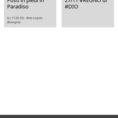
Posti in piedi in
27/11 #REGNO di
Paradiso
#DIO
(Lc 17,20-25) -
Rete Loyola
(Bologna)