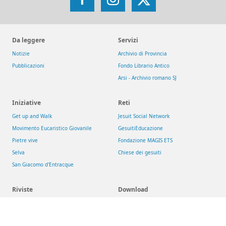
Facebook
Instagram
X
Da leggere
Servizi
Notizie
Archivio di Provincia
Pubblicazioni
Fondo Librario Antico
Arsi - Archivio romano SJ
Iniziative
Reti
Get up and Walk
Jesuit Social Network
Movimento Eucaristico Giovanile
GesuitiEducazione
Pietre vive
Fondazione MAGIS ETS
Selva
Chiese dei gesuiti
San Giacomo d'Entracque
Riviste
Download
Aggiornamenti Sociali
Risorse
La Civiltà Cattolica
Newsletter