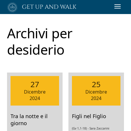
Passa
GET UP AND WALK
Toggl
al
navig
contenuto
principale
Archivi per
desiderio
27
25
Dicembre
Dicembre
2024
2024
Tra la notte e il
Figli nel Figlio
giorno
(Gv 1,1-18) -
Sara Zaccarini