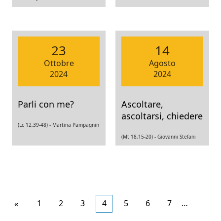
23
14
Ottobre
Agosto
2024
2024
Parli con me?
Ascoltare,
ascoltarsi, chiedere
(Lc 12,39-48) -
Martina Pampagnin
(Mt 18,15-20) -
Giovanni Stefani
Articoli
1
2
3
4
5
6
7
…
«
più