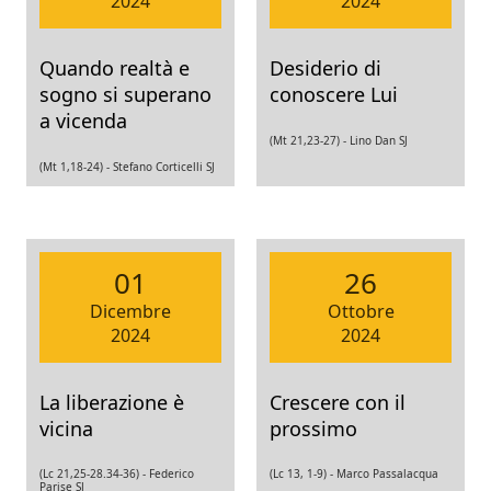
2024
2024
Quando realtà e
Desiderio di
sogno si superano
conoscere Lui
a vicenda
(Mt 21,23-27) -
Lino Dan SJ
(Mt 1,18-24) -
Stefano Corticelli SJ
01
26
Dicembre
Ottobre
2024
2024
La liberazione è
Crescere con il
vicina
prossimo
(Lc 21,25-28.34-36) -
Federico
(Lc 13, 1-9) -
Marco Passalacqua
Parise SJ