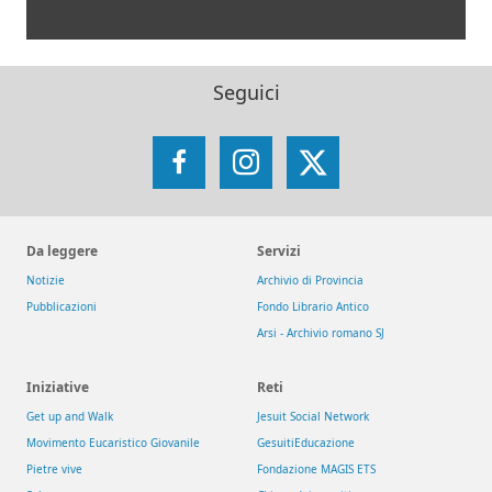
Seguici
Facebook
Instagram
X
Da leggere
Servizi
Notizie
Archivio di Provincia
Pubblicazioni
Fondo Librario Antico
Arsi - Archivio romano SJ
Iniziative
Reti
Get up and Walk
Jesuit Social Network
Movimento Eucaristico Giovanile
GesuitiEducazione
Pietre vive
Fondazione MAGIS ETS