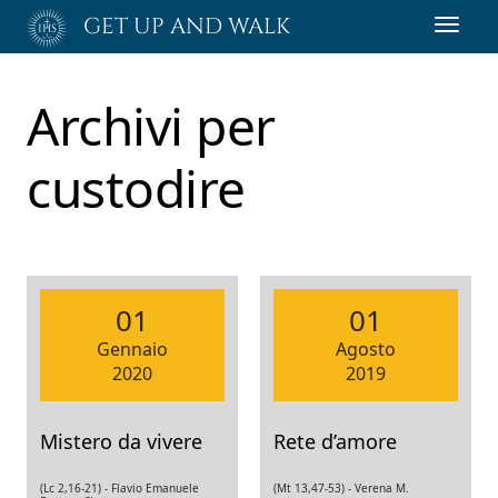
Passa
GET UP AND WALK
Toggl
al
navig
contenuto
principale
Archivi per
custodire
01
01
Gennaio
Agosto
2020
2019
Mistero da vivere
Rete d’amore
(Lc 2,16-21) -
Flavio Emanuele
(Mt 13,47-53) -
Verena M.