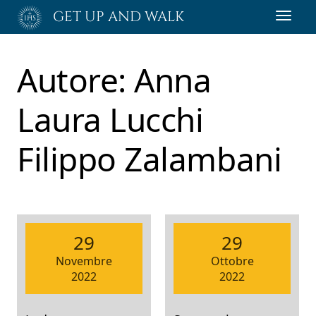
Passa
GET UP AND WALK
Toggl
al
navig
contenuto
principale
Autore:
Anna
Laura Lucchi
Filippo Zalambani
29
29
Novembre
Ottobre
2022
2022