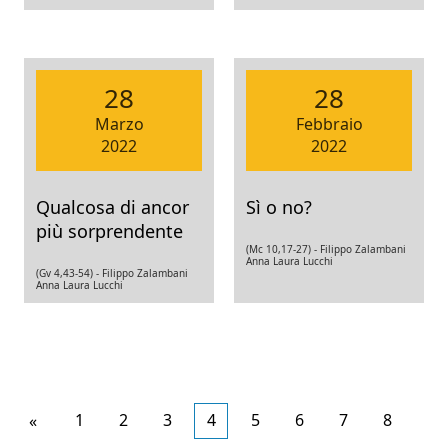
28
28
Marzo
Febbraio
2022
2022
Qualcosa di ancor
Sì o no?
più sorprendente
(Mc 10,17-27) -
Filippo Zalambani
Anna Laura Lucchi
(Gv 4,43-54) -
Filippo Zalambani
Anna Laura Lucchi
Articoli
1
2
3
4
5
6
7
8
«
più