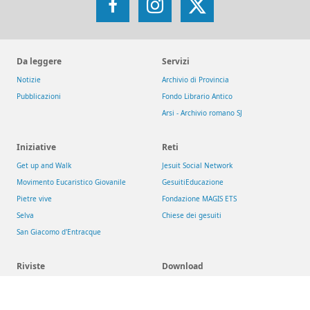
Facebook
Instagram
X
Da leggere
Servizi
Notizie
Archivio di Provincia
Pubblicazioni
Fondo Librario Antico
Arsi - Archivio romano SJ
Iniziative
Reti
Get up and Walk
Jesuit Social Network
Movimento Eucaristico Giovanile
GesuitiEducazione
Pietre vive
Fondazione MAGIS ETS
Selva
Chiese dei gesuiti
San Giacomo d'Entracque
Riviste
Download
Aggiornamenti Sociali
Risorse
La Civiltà Cattolica
Newsletter