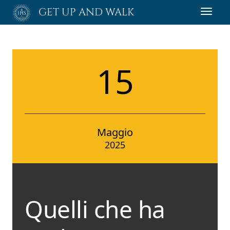
Passa
GET UP AND WALK
Toggl
al
navig
contenuto
principale
15
Maggio
2025
Quelli che ha