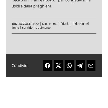
Recito un "Padre nostro" per congedarmi e
uscire dalla preghiera.
TAG
ACCOGLIENZA
|
Dio con me
|
fiducia
|
Il rischio del
limite
|
servizio
|
tradimento
Condividi