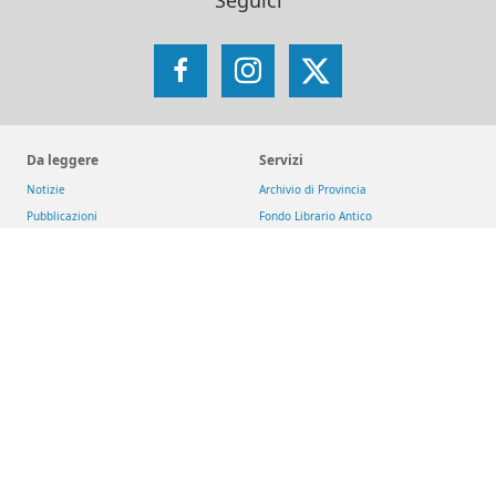
Seguici
Facebook
Instagram
X
Da leggere
Servizi
Notizie
Archivio di Provincia
Pubblicazioni
Fondo Librario Antico
Arsi - Archivio romano SJ
Iniziative
Reti
Get up and Walk
Jesuit Social Network
Movimento Eucaristico Giovanile
GesuitiEducazione
Pietre vive
Fondazione MAGIS ETS
Selva
Chiese dei gesuiti
San Giacomo d'Entracque
Riviste
Download