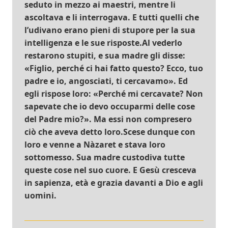
seduto in mezzo ai maestri, mentre li
ascoltava e li interrogava. E tutti quelli che
l’udivano erano pieni di stupore per la sua
intelligenza e le sue risposte.Al vederlo
restarono stupiti, e sua madre gli disse:
«Figlio, perché ci hai fatto questo? Ecco, tuo
padre e io, angosciati, ti cercavamo». Ed
egli rispose loro: «Perché mi cercavate? Non
sapevate che io devo occuparmi delle cose
del Padre mio?». Ma essi non compresero
ciò che aveva detto loro.Scese dunque con
loro e venne a Nàzaret e stava loro
sottomesso. Sua madre custodiva tutte
queste cose nel suo cuore. E Gesù cresceva
in sapienza, età e grazia davanti a Dio e agli
uomini.