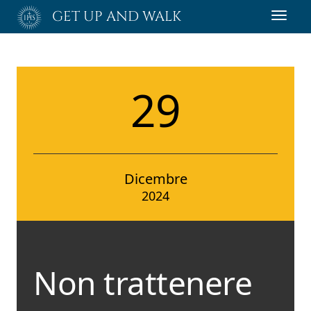
Passa
GET UP AND WALK
Toggl
al
navig
contenuto
principale
29
Dicembre
2024
Non trattenere