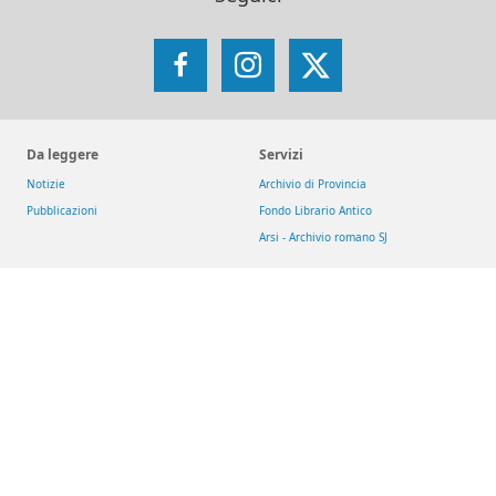
Facebook
Instagram
X
Da leggere
Servizi
Notizie
Archivio di Provincia
Pubblicazioni
Fondo Librario Antico
Arsi - Archivio romano SJ
Iniziative
Reti
Get up and Walk
Jesuit Social Network
Movimento Eucaristico Giovanile
GesuitiEducazione
Pietre vive
Fondazione MAGIS ETS
Selva
Chiese dei gesuiti
San Giacomo d'Entracque
Riviste
Download