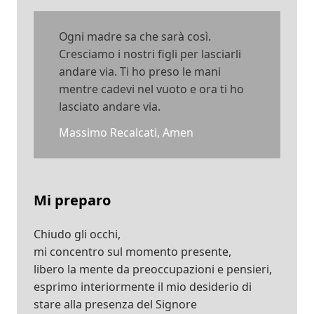
Ogni madre sa che sarà così.
Cresciamo i nostri figli per lasciarli
andare via. Ti ho preso le mani
mentre cadevi nel vuoto e ora ti ho
lasciato andare via.
Massimo Recalcati, Amen
Mi preparo
Chiudo gli occhi,
mi concentro sul momento presente,
libero la mente da preoccupazioni e pensieri,
esprimo interiormente il mio desiderio di
stare alla presenza del Signore