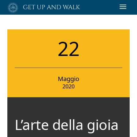
Passa
GET UP AND WALK
Toggl
al
navig
contenuto
principale
22
Maggio
2020
L’arte della gioia