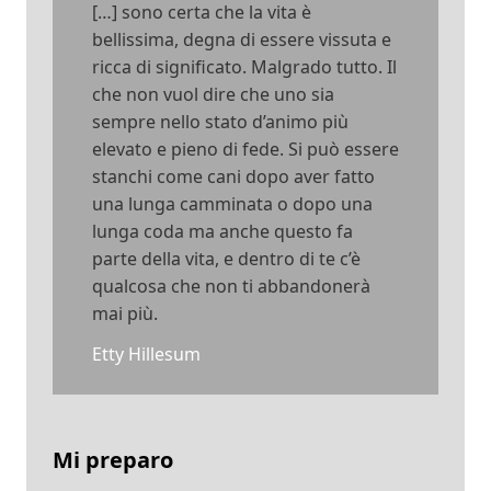
[…] sono certa che la vita è
bellissima, degna di essere vissuta e
ricca di significato. Malgrado tutto. Il
che non vuol dire che uno sia
sempre nello stato d’animo più
elevato e pieno di fede. Si può essere
stanchi come cani dopo aver fatto
una lunga camminata o dopo una
lunga coda ma anche questo fa
parte della vita, e dentro di te c’è
qualcosa che non ti abbandonerà
mai più.
Etty Hillesum
Mi preparo