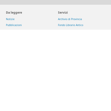
Da leggere
Servizi
Notizie
Archivio di Provincia
Pubblicazioni
Fondo Librario Antico
Arsi - Archivio romano SJ
Iniziative
Reti
Get up and Walk
Jesuit Social Network
Movimento Eucaristico Giovanile
GesuitiEducazione
Pietre vive
Fondazione MAGIS ETS
Selva
Chiese dei gesuiti
San Giacomo d'Entracque
Riviste
Download
Aggiornamenti Sociali
Risorse
La Civiltà Cattolica
Newsletter
Rassegna di Teologia
Theologica & Historica