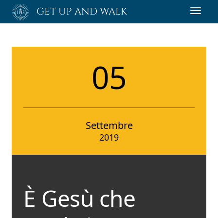
Passa
GET UP AND WALK
Toggl
al
navig
contenuto
principale
05
Settembre
2019
È Gesù che