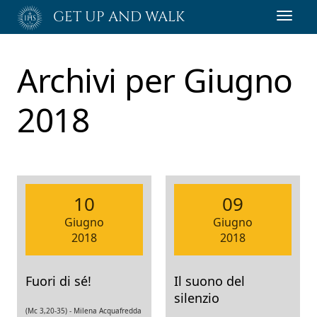
Passa
GET UP AND WALK
Toggl
al
navig
contenuto
principale
Archivi per
Giugno
2018
10
09
Giugno
Giugno
2018
2018
Fuori di sé!
Il suono del
silenzio
(Mc 3,20-35) -
Milena Acquafredda