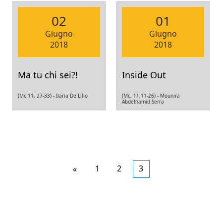
02
01
Giugno
Giugno
2018
2018
Ma tu chi sei?!
Inside Out
(Mc 11, 27-33) -
Ilaria De Lillo
(Mc, 11,11-26) -
Mounira
Abdelhamid Serra
Articoli
1
2
3
«
più
recenti