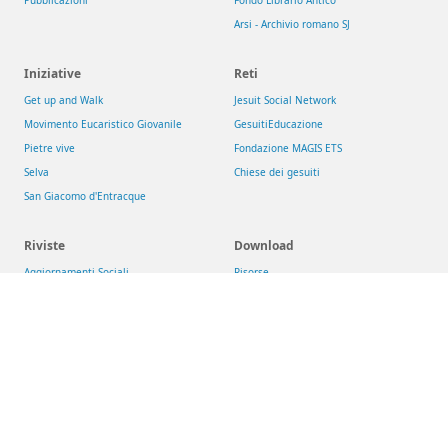
Pubblicazioni
Fondo Librario Antico
Arsi - Archivio romano SJ
Iniziative
Reti
Get up and Walk
Jesuit Social Network
Movimento Eucaristico Giovanile
GesuitiEducazione
Pietre vive
Fondazione MAGIS ETS
Selva
Chiese dei gesuiti
San Giacomo d'Entracque
Riviste
Download
Aggiornamenti Sociali
Risorse
La Civiltà Cattolica
Newsletter
Rassegna di Teologia
Theologica & Historica
Compagnia di Gesù
>
Conferenza delle Province Europee (CEP)
>
Provincia Euro-Mediterranea
:
Italia
/
Malta
/
Albania
/
Romania