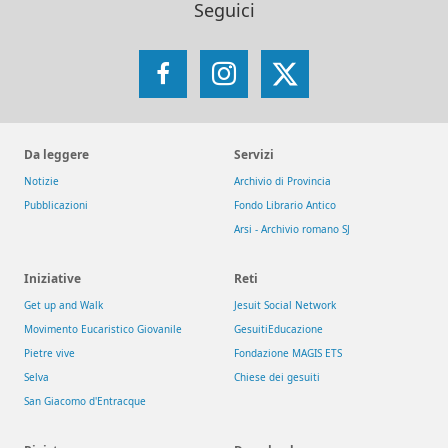
Seguici
Facebook
Instagram
X
Da leggere
Servizi
Notizie
Archivio di Provincia
Pubblicazioni
Fondo Librario Antico
Arsi - Archivio romano SJ
Iniziative
Reti
Get up and Walk
Jesuit Social Network
Movimento Eucaristico Giovanile
GesuitiEducazione
Pietre vive
Fondazione MAGIS ETS
Selva
Chiese dei gesuiti
San Giacomo d'Entracque