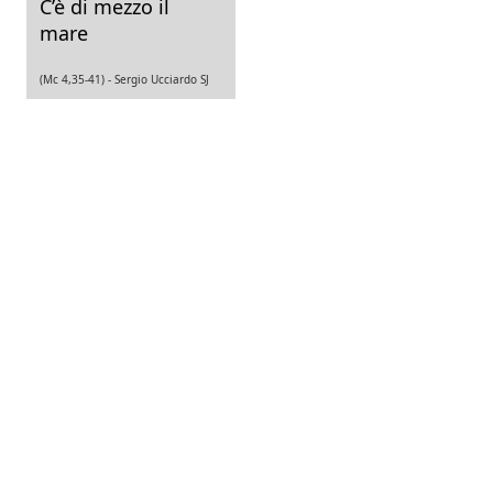
C’è di mezzo il
mare
(Mc 4,35-41) -
Sergio Ucciardo SJ