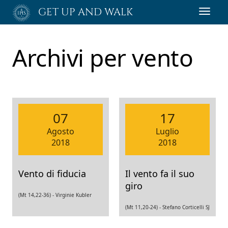
Passa
GET UP AND WALK
Toggl
al
navig
contenuto
principale
Archivi per
vento
07
17
Agosto
Luglio
2018
2018
Vento di fiducia
Il vento fa il suo
giro
(Mt 14,22-36) -
Virginie Kubler
(Mt 11,20-24) -
Stefano Corticelli SJ