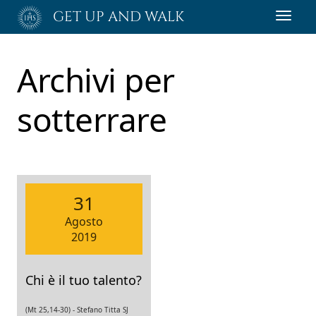
Passa
GET UP AND WALK
Toggl
al
navig
contenuto
principale
Archivi per
sotterrare
31
Agosto
2019
Chi è il tuo talento?
(Mt 25,14-30) -
Stefano Titta SJ