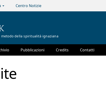
tà
Centro Notizie
K
 metodo della spiritualità ignaziana
chivio
Pubblicazioni
Credits
Contatti
ite