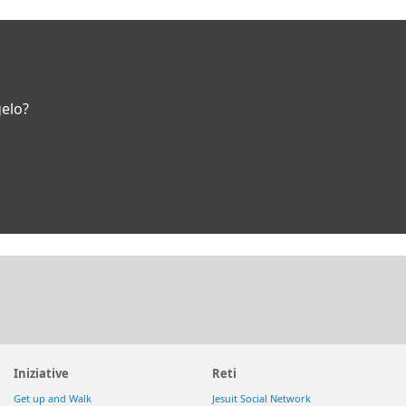
gelo?
Iniziative
Reti
Get up and Walk
Jesuit Social Network