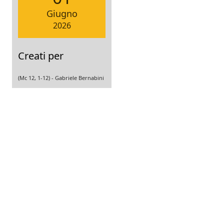
Giugno
2026
Creati per
(Mc 12, 1-12) -
Gabriele Bernabini