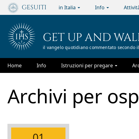
Passa
GESUITI
in Italia
Info
Attivi
al
contenuto
principale
GET UP AND WAL
il vangelo quotidiano commentato secondo il
Home
Info
Istruzioni per pregare
Ar
Archivi per
osp
01