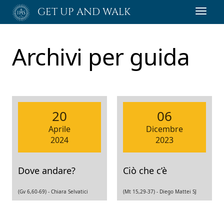
Passa
GET UP AND WALK
Toggl
al
navig
contenuto
principale
Archivi per
guida
20
06
Aprile
Dicembre
2024
2023
Dove andare?
Ciò che c’è
(Gv 6,60-69) -
Chiara Selvatici
(Mt 15,29-37) -
Diego Mattei SJ