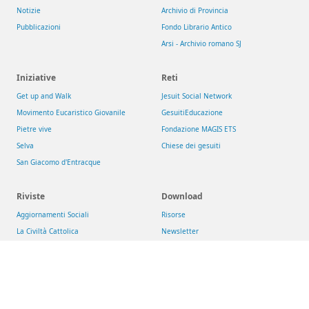
Notizie
Archivio di Provincia
Pubblicazioni
Fondo Librario Antico
Arsi - Archivio romano SJ
Iniziative
Reti
Get up and Walk
Jesuit Social Network
Movimento Eucaristico Giovanile
GesuitiEducazione
Pietre vive
Fondazione MAGIS ETS
Selva
Chiese dei gesuiti
San Giacomo d'Entracque
Riviste
Download
Aggiornamenti Sociali
Risorse
La Civiltà Cattolica
Newsletter
Rassegna di Teologia
Theologica & Historica
Compagnia di Gesù
>
Conferenza delle Province Europee (CEP)
>