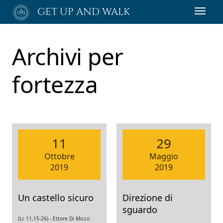
Passa
GET UP AND WALK
Toggl
al
navig
contenuto
principale
Archivi per
fortezza
11
29
Ottobre
Maggio
2019
2019
Un castello sicuro
Direzione di
sguardo
(Lc 11,15-26) -
Ettore Di Micco