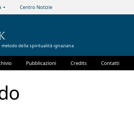
tà
Centro Notizie
K
 metodo della spiritualità ignaziana
chivio
Pubblicazioni
Credits
Contatti
do