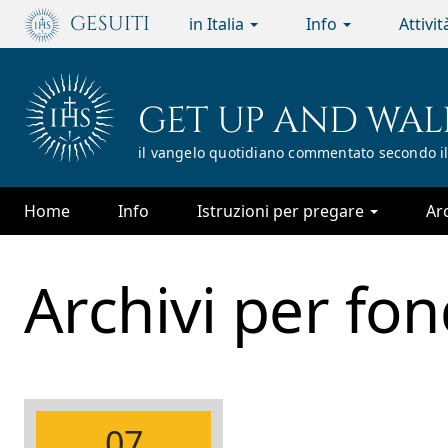
Passa
GESUITI
in Italia
Info
Attivi
al
contenuto
principale
GET UP AND WAL
il vangelo quotidiano commentato secondo il
Home
Info
Istruzioni per pregare
Ar
Archivi per
fon
07