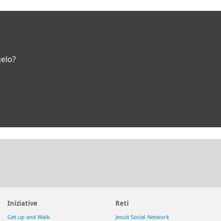
gelo?
Iniziative
Reti
Get up and Walk
Jesuit Social Network