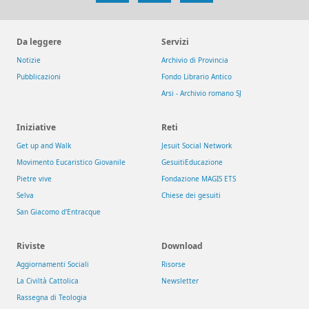
Facebook
Instagram
X
Da leggere
Servizi
Notizie
Archivio di Provincia
Pubblicazioni
Fondo Librario Antico
Arsi - Archivio romano SJ
Iniziative
Reti
Get up and Walk
Jesuit Social Network
Movimento Eucaristico Giovanile
GesuitiEducazione
Pietre vive
Fondazione MAGIS ETS
Selva
Chiese dei gesuiti
San Giacomo d'Entracque
Riviste
Download
Aggiornamenti Sociali
Risorse
La Civiltà Cattolica
Newsletter
Rassegna di Teologia