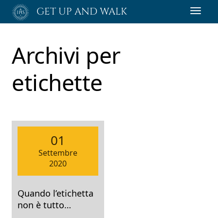
Passa
GET UP AND WALK
Toggl
al
navig
contenuto
principale
Archivi per
etichette
01
Settembre
2020
Quando l’etichetta
non è tutto…