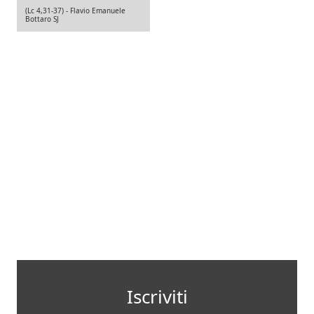
(Lc 4,31-37) -
Flavio Emanuele
Bottaro SJ
Iscriviti