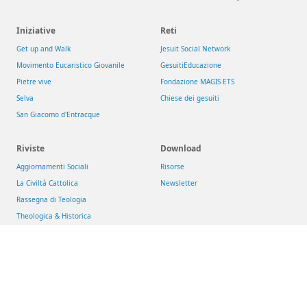
Iniziative
Reti
Get up and Walk
Jesuit Social Network
Movimento Eucaristico Giovanile
GesuitiEducazione
Pietre vive
Fondazione MAGIS ETS
Selva
Chiese dei gesuiti
San Giacomo d'Entracque
Riviste
Download
Aggiornamenti Sociali
Risorse
La Civiltà Cattolica
Newsletter
Rassegna di Teologia
Theologica & Historica
Compagnia di Gesù
>
Conferenza delle Province Europee (CEP)
>
Provincia Euro-Mediterranea
:
Italia
/
Malta
/
Albania
/
Romania
Contatti
Privacy e cookie
Impostazioni cookie
Copyright 2026