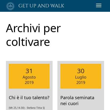
Passa
GET UP AND WALK
Toggl
al
navig
contenuto
principale
Archivi per
coltivare
31
30
Agosto
Luglio
2019
2019
Chi è il tuo talento?
Parola seminata
nei cuori
(Mt 25,14-30) -
Stefano Titta SJ