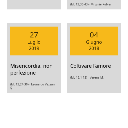
(Mt 13,36-43) -
Virginie Kubler
27
04
Luglio
Giugno
2019
2018
Misericordia, non
Coltivare l’amore
perfezione
(Mc 12,1-12) -
Verena M.
(Mt 13,24-30) -
Leonardo Vezzani
SJ