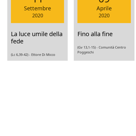
Settembre
Aprile
2020
2020
La luce umile della
Fino alla fine
fede
(Gv 13,1-15) -
Comunità Centro
Poggeschi
(Lc 6,39-42) -
Ettore Di Micco