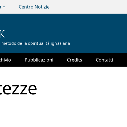
tà
Centro Notizie
K
 metodo della spiritualità ignaziana
chivio
Pubblicazioni
Credits
Contatti
tezze