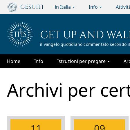
Passa
GESUITI
in Italia
Info
Attivi
al
contenuto
principale
GET UP AND WAL
il vangelo quotidiano commentato secondo il
Home
Info
Istruzioni per pregare
Ar
Archivi per
cer
11
09