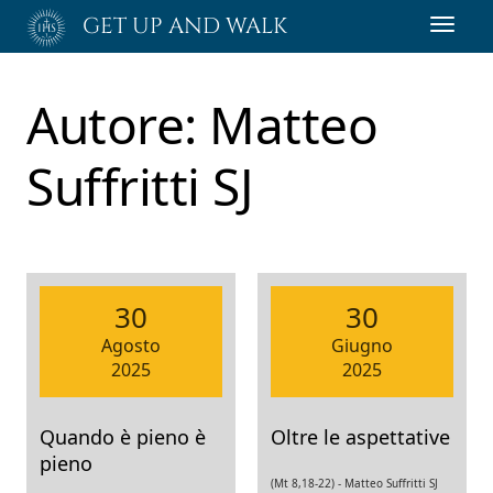
Passa
GET UP AND WALK
Toggl
al
navig
contenuto
principale
Autore:
Matteo
Suffritti SJ
30
30
Agosto
Giugno
2025
2025
Quando è pieno è
Oltre le aspettative
pieno
(Mt 8,18-22) -
Matteo Suffritti SJ