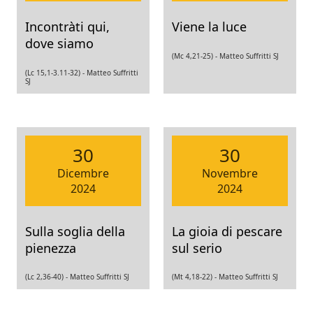
Incontràti qui,
Viene la luce
dove siamo
(Mc 4,21-25) -
Matteo Suffritti SJ
(Lc 15,1-3.11-32) -
Matteo Suffritti
SJ
30
30
Dicembre
Novembre
2024
2024
Sulla soglia della
La gioia di pescare
pienezza
sul serio
(Lc 2,36-40) -
Matteo Suffritti SJ
(Mt 4,18-22) -
Matteo Suffritti SJ