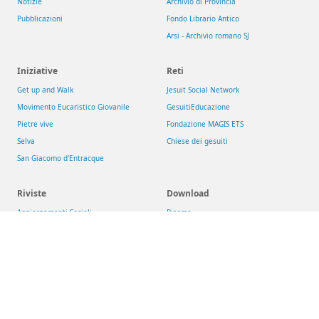
Notizie
Archivio di Provincia
Pubblicazioni
Fondo Librario Antico
Arsi - Archivio romano SJ
Iniziative
Reti
Get up and Walk
Jesuit Social Network
Movimento Eucaristico Giovanile
GesuitiEducazione
Pietre vive
Fondazione MAGIS ETS
Selva
Chiese dei gesuiti
San Giacomo d'Entracque
Riviste
Download
Aggiornamenti Sociali
Risorse
La Civiltà Cattolica
Newsletter
Rassegna di Teologia
Theologica & Historica
Compagnia di Gesù
>
Conferenza delle Province Europee (CEP)
>