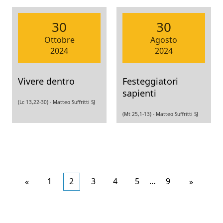
30
30
Ottobre
Agosto
2024
2024
Vivere dentro
Festeggiatori
sapienti
(Lc 13,22-30) -
Matteo Suffritti SJ
(Mt 25,1-13) -
Matteo Suffritti SJ
Articoli
1
2
3
4
5
…
9
Articoli
«
»
più
meno
recenti
recenti