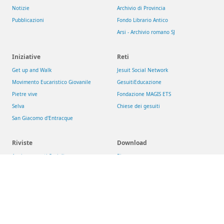
Notizie
Archivio di Provincia
Pubblicazioni
Fondo Librario Antico
Arsi - Archivio romano SJ
Iniziative
Reti
Get up and Walk
Jesuit Social Network
Movimento Eucaristico Giovanile
GesuitiEducazione
Pietre vive
Fondazione MAGIS ETS
Selva
Chiese dei gesuiti
San Giacomo d'Entracque
Riviste
Download
Aggiornamenti Sociali
Risorse
La Civiltà Cattolica
Newsletter
Rassegna di Teologia
Theologica & Historica
Compagnia di Gesù
>
Conferenza delle Province Europee (CEP)
>