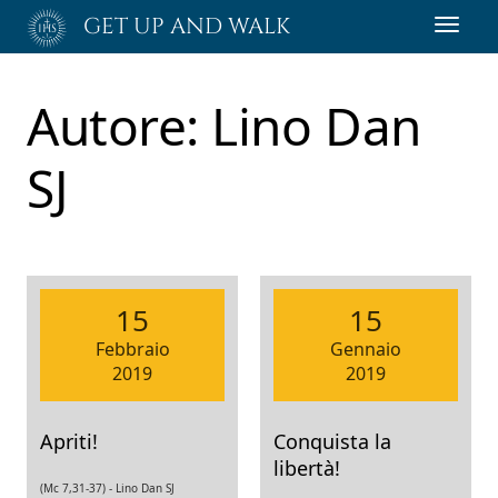
Passa
GET UP AND WALK
Toggl
al
navig
contenuto
principale
Autore:
Lino Dan
SJ
15
15
Febbraio
Gennaio
2019
2019
Apriti!
Conquista la
libertà!
(Mc 7,31-37) -
Lino Dan SJ