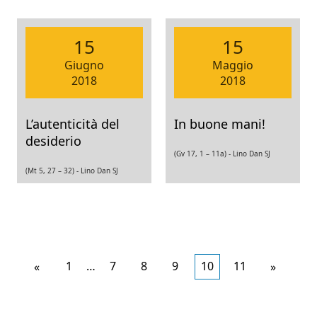
15
15
Giugno
Maggio
2018
2018
L’autenticità del
In buone mani!
desiderio
(Gv 17, 1 – 11a) -
Lino Dan SJ
(Mt 5, 27 – 32) -
Lino Dan SJ
Articoli
1
…
7
8
9
10
11
Articoli
«
»
più
meno
recenti
recenti