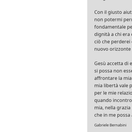
Con il giusto aiu
non potermi per
fondamentale per
dignità a chi era
ciò che perderei 
nuovo orizzonte 
Gesù accetta di 
si possa non es
affrontare la mia
mia libertà vale 
per le mie relazi
quando incontro l
mia, nella grazi
che in me possa 
Gabriele Bernabini