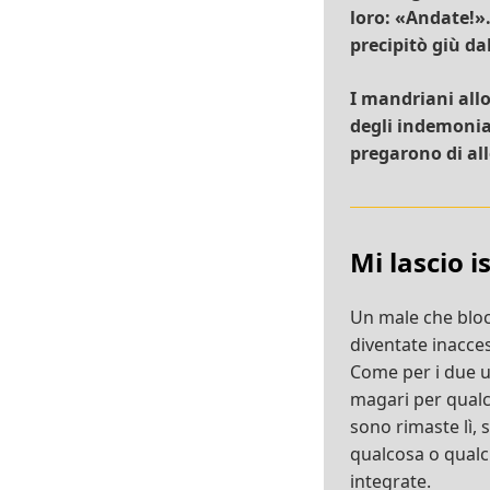
loro: «Andate!».
precipitò giù da
I mandriani allo
degli indemoniat
pregarono di all
Mi lascio i
Un male che blocc
diventate inacce
Come per i due u
magari per qualc
sono rimaste lì, 
qualcosa o qualc
integrate.