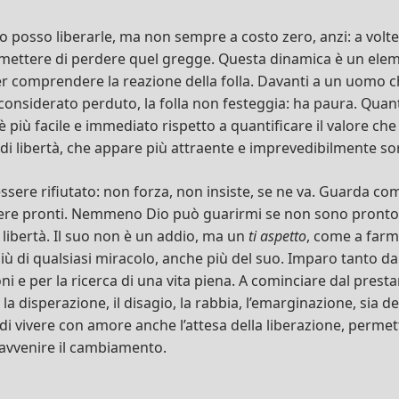
to posso liberarle, ma non sempre a costo zero, anzi: a volt
mettere di perdere quel gregge. Questa dinamica è un ele
 comprendere la reazione della folla. Davanti a un uomo ch
 considerato perduto, la folla non festeggia: ha paura. Quanti
è più facile e immediato rispetto a quantificare il valore ch
di libertà, che appare più attraente e imprevedibilmente s
essere rifiutato: non forza, non insiste, se ne va. Guarda 
sere pronti. Nemmeno Dio può guarirmi se non sono pronto
 libertà. Il suo non è un addio, ma un
ti aspetto
, come a farm
più di qualsiasi miracolo, anche più del suo. Imparo tanto d
oni e per la ricerca di una vita piena. A cominciare dal prest
a disperazione, il disagio, la rabbia, l’emarginazione, sia deg
a di vivere con amore anche l’attesa della liberazione, perm
avvenire il cambiamento.