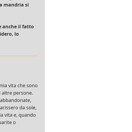
la mandria si
 anche il fatto
idero, lo
 mia vita che sono
 altre persone.
e abbandonate,
arissero da sole,
la vita e, quando
arite o