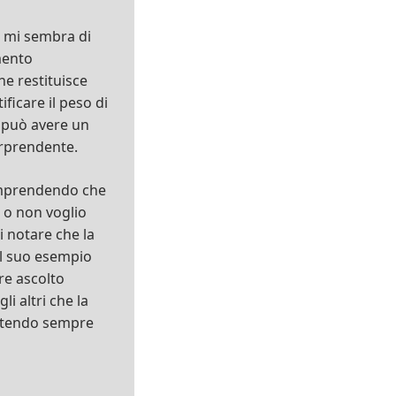
e mi sembra di
mento
e restituisce
ficare il peso di
e può avere un
orprendente.
comprendendo che
 o non voglio
i notare che la
al suo esempio
are ascolto
li altri che la
ettendo sempre