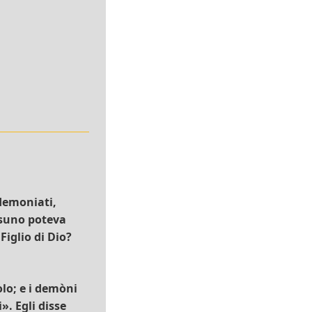
ndemoniati,
ssuno poteva
Figlio di Dio?
lo; e i demòni
». Egli disse