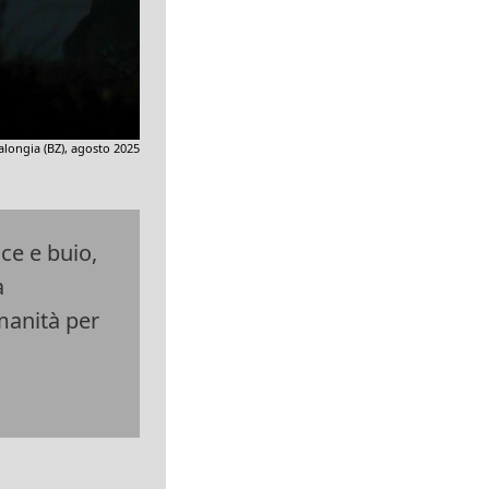
alongia (BZ), agosto 2025
uce e buio,
a
manità per