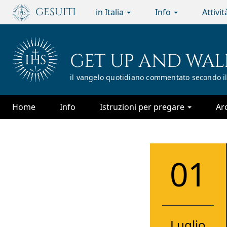
Passa
GESUITI
in Italia
Info
Attivi
al
contenuto
principale
GET UP AND WAL
il vangelo quotidiano commentato secondo il
Home
Info
Istruzioni per pregare
Ar
01
Luglio