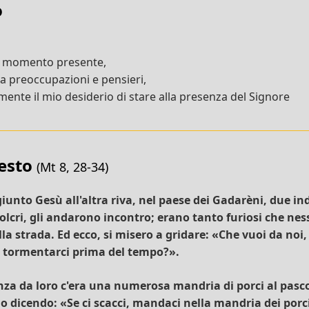
o
l momento presente,
da preoccupazioni e pensieri,
ente il mio desiderio di stare alla presenza del Signore
testo
(Mt 8, 28-34)
iunto Gesù all'altra riva, nel paese dei Gadarèni, due i
olcri, gli andarono incontro; erano tanto furiosi che ne
la strada. Ed ecco, si misero a gridare: «Che vuoi da noi, 
a tormentarci prima del tempo?».
nza da loro c'era una numerosa mandria di porci al pasco
 dicendo: «Se ci scacci, mandaci nella mandria dei porci