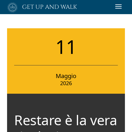
Passa
GET UP AND WALK
Toggl
al
navig
contenuto
principale
11
Maggio
2026
Restare è la vera