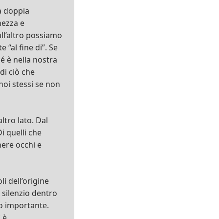
a doppia
hezza e
ll’altro possiamo
“al fine di”. Se
é è nella nostra
di ciò che
i stessi se non
ltro lato. Dal
Di quelli che
ere occhi e
i dell’origine
 silenzio dentro
o importante.
 è