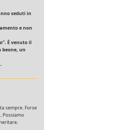
anno seduti in
 lamento e non
”. È venuto il
n beone, un
.
nta sempre. Forse
o. Possiamo
meritare.