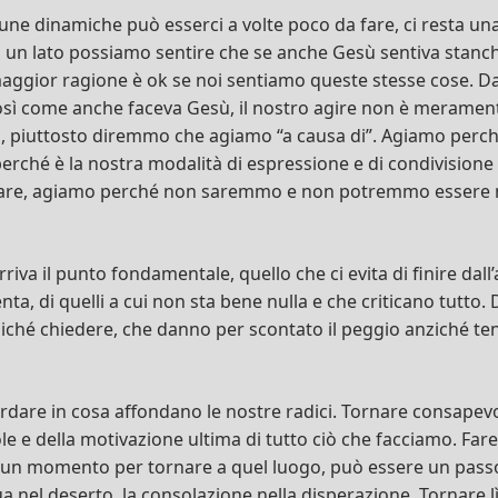
cune dinamiche può esserci a volte poco da fare, ci resta un
 un lato possiamo sentire che se anche Gesù sentiva stanc
maggior ragione è ok se noi sentiamo queste stesse cose. Da
osì come anche faceva Gesù, il nostro agire non è meramente 
i, piuttosto diremmo che agiamo “a causa di”. Agiamo perch
rché è la nostra modalità di espressione e di condivisione 
re, agiamo perché non saremmo e non potremmo essere no
iva il punto fondamentale, quello che ci evita di finire dall’a
enta, di quelli a cui non sta bene nulla e che criticano tutto. 
hé chiedere, che danno per scontato il peggio anziché ten
rdare in cosa affondano le nostre radici. Tornare consapevol
le e della motivazione ultima di tutto ciò che facciamo. Fare
i un momento per tornare a quel luogo, può essere un pass
a nel deserto, la consolazione nella disperazione. Tornare lì