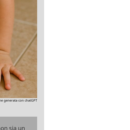
e generata con chatGPT
non sia un