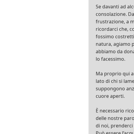
Se davanti ad al
consolazione. Da
frustrazione, a 
ricordarci che, c
fossimo costrett
natura, agiamo pe
abbiamo da dona
lo facessimo.
Ma proprio qui arr
lato di chi si lam
suppongono anzic
cuore aperti.
È necessario rico
delle nostre paro
di noi, prenderc
Può essere l’acqu