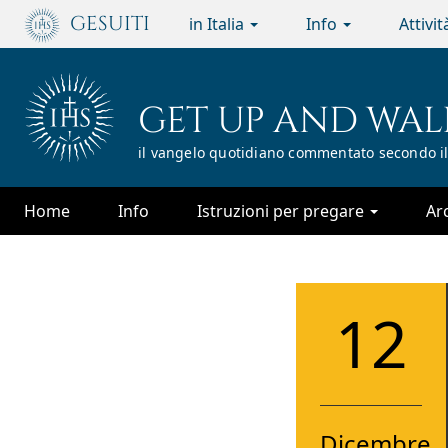
Passa
GESUITI
in Italia
Info
Attivi
al
contenuto
principale
GET UP AND WAL
il vangelo quotidiano commentato secondo il
Home
Info
Istruzioni per pregare
Ar
12
Dicembre