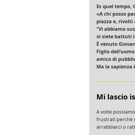
In quel tempo, G
«A chi posso pa
piazza e, rivolt
“Vi abbiamo suo
vi siete battuti i
È venuto Giovan
Figlio dell’uom
amico di pubblic
Ma la sapienza è
Mi lascio i
A volte possiamo
frustrati perché
arrabbiarci o rat