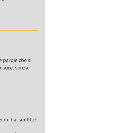
le parole che si
censure, senza
zioni hai sentito?