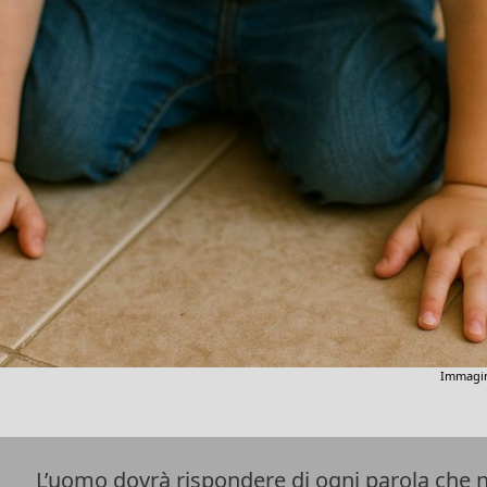
Immagin
L’uomo dovrà rispondere di ogni parola che 