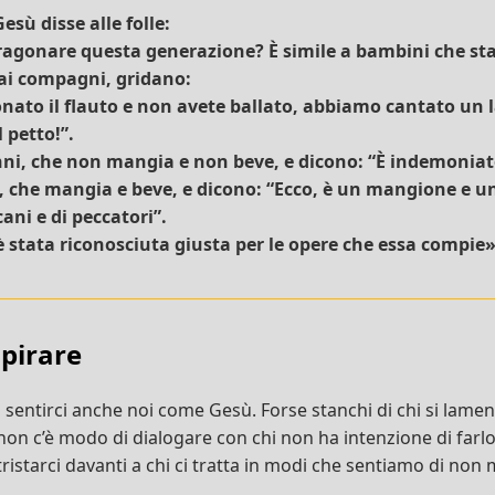
esù disse alle folle:
ragonare questa generazione? È simile a bambini che st
i ai compagni, gridano:
nato il flauto e non avete ballato, abbiamo cantato un
l petto!”.
ni, che non mangia e non beve, e dicono: “È indemoniato
o, che mangia e beve, e dicono: “Ecco, è un mangione e u
ani e di peccatori”.
 stata riconosciuta giusta per le opere che essa compie»
spirare
 sentirci anche noi come Gesù. Forse stanchi di chi si lame
 non c’è modo di dialogare con chi non ha intenzione di farl
tristarci davanti a chi ci tratta in modi che sentiamo di non 