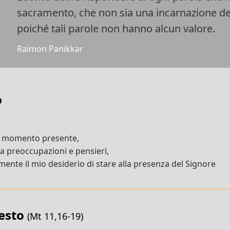
sacramento, che non sia una incarnazione del
poiché tali parole non hanno alcun valore.
Raimon Panikkar
o
l momento presente,
da preoccupazioni e pensieri,
ente il mio desiderio di stare alla presenza del Signore
testo
(Mt 11,16-19)