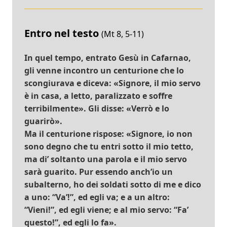
Entro nel testo
(Mt 8, 5-11)
In quel tempo, entrato Gesù in Cafarnao,
gli venne incontro un centurione che lo
scongiurava e diceva: «Signore, il mio servo
è in casa, a letto, paralizzato e soffre
terribilmente». Gli disse: «Verrò e lo
guarirò».
Ma il centurione rispose: «Signore, io non
sono degno che tu entri sotto il mio tetto,
ma di’ soltanto una parola e il mio servo
sarà guarito. Pur essendo anch’io un
subalterno, ho dei soldati sotto di me e dico
a uno: “Va’!”, ed egli va; e a un altro:
“Vieni!”, ed egli viene; e al mio servo: “Fa’
questo!”, ed egli lo fa».