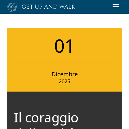
Passa
GET UP AND WALK
Toggl
al
navig
contenuto
principale
01
Dicembre
2025
Il coraggio