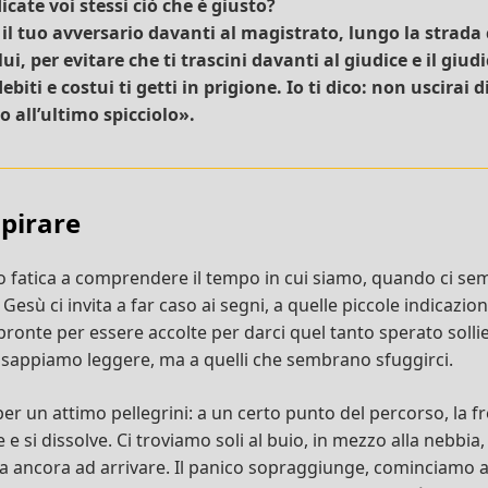
cate voi stessi ciò che è giusto?
l tuo avversario davanti al magistrato, lungo la strada 
i, per evitare che ti trascini davanti al giudice e il giud
debiti e costui ti getti in prigione. Io ti dico: non uscirai 
o all’ultimo spicciolo».
spirare
fatica a comprendere il tempo in cui siamo, quando ci se
Gesù ci invita a far caso ai segni, a quelle piccole indicazion
pronte per essere accolte per darci quel tanto sperato solli
 sappiamo leggere, ma a quelli che sembrano sfuggirci.
 un attimo pellegrini: a un certo punto del percorso, la fr
 e si dissolve. Ci troviamo soli al buio, in mezzo alla nebbia,
a ancora ad arrivare. Il panico sopraggiunge, cominciamo a