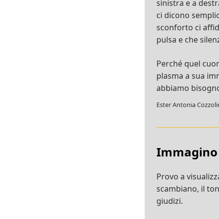
sinistra e a dest
ci dicono sempli
sconforto ci affi
pulsa e che silen
Perché quel cuor
plasma a sua imma
abbiamo bisogno 
Ester Antonia Cozzol
Immagino
Provo a visualizza
scambiano, il tono
giudizi.