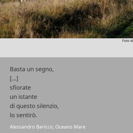
Foto d
Basta un segno,
[...]
sfiorate
un istante
di questo silenzio,
lo sentirò.
Alessandro Baricco, Oceano Mare