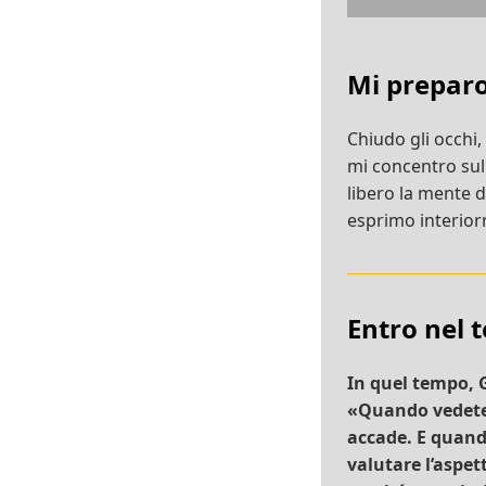
Mi prepar
Chiudo gli occhi,
mi concentro su
libero la mente 
esprimo interiorm
Entro nel 
In quel tempo, G
«Quando vedete u
accade. E quando
valutare l’aspet