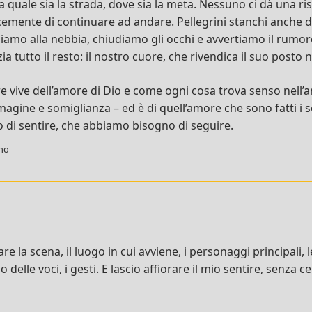
ra quale sia la strada, dove sia la meta. Nessuno ci dà una ris
cemente di continuare ad andare. Pellegrini stanchi anche d
diamo alla nebbia, chiudiamo gli occhi e avvertiamo il rumo
zia tutto il resto: il nostro cuore, che rivendica il suo posto
e vive dell’amore di Dio e come ogni cosa trova senso nell’
gine e somiglianza – ed è di quell’amore che sono fatti i s
di sentire, che abbiamo bisogno di seguire.
ino
re la scena, il luogo in cui avviene, i personaggi principali, 
 delle voci, i gesti. E lascio affiorare il mio sentire, senza 