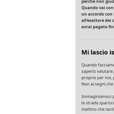
perché non giudi
Quando vai con i
un accordo con lu
all’esattore dei 
avrai pagato fin
Mi lascio i
Quando facciamo 
saperlo valutare, 
proprio per noi, 
Non ai segni che
Immaginiamoci per
la strada sparisce
mattino che tard