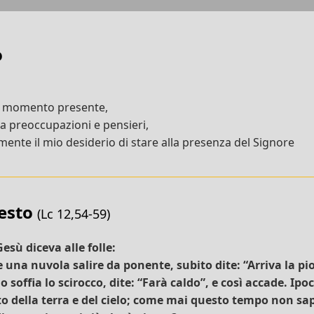
o
l momento presente,
da preoccupazioni e pensieri,
ente il mio desiderio di stare alla presenza del Signore
testo
(Lc 12,54-59)
esù diceva alle folle:
na nuvola salire da ponente, subito dite: “Arriva la pio
 soffia lo scirocco, dite: “Farà caldo”, e così accade. Ipoc
to della terra e del cielo; come mai questo tempo non sa