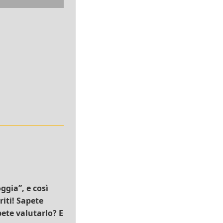
ggia”, e così
riti! Sapete
pete valutarlo? E