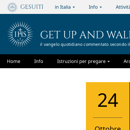
Passa
GESUITI
in Italia
Info
Attivi
al
contenuto
principale
GET UP AND WAL
il vangelo quotidiano commentato secondo il
Home
Info
Istruzioni per pregare
Ar
24
Ottobre