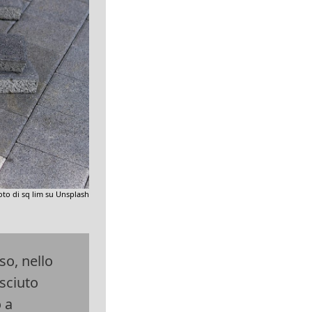
oto di sq lim su Unsplash
so, nello
sciuto
 a