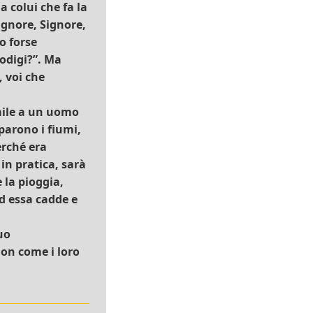
a colui che fa la
ignore, Signore,
o forse
odigi?”. Ma
, voi che
imile a un uomo
iparono i fiumi,
erché era
in pratica, sarà
 la pioggia,
ed essa cadde e
uo
non come i loro