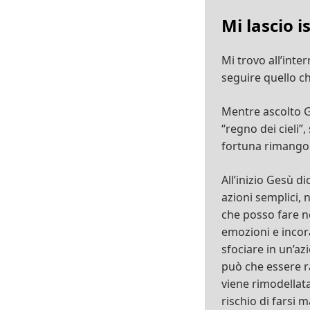
Mi lascio i
Mi trovo all’inte
seguire quello che
Mentre ascolto Ge
“regno dei cieli”,
fortuna rimango 
All’inizio Gesù d
azioni semplici, 
che posso fare nei
emozioni e incor
sfociare in un’az
può che essere r
viene rimodellata
rischio di farsi 