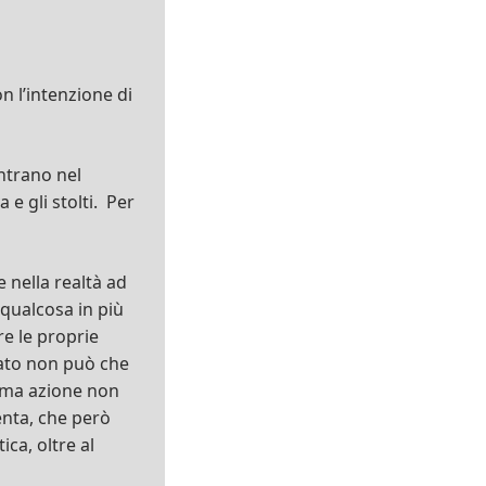
n l’intenzione di
entrano nel
 e gli stolti. Per
e nella realtà ad
l qualcosa in più
re le proprie
tato non può che
ltima azione non
enta, che però
ica, oltre al