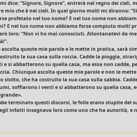
 dice: “Signore, Signore”, entrerà nel regno dei cieli, m
e mio che è nei cieli. In quel giorno molti mi diranno: “S
se profetato nel tuo nome? E nel tuo nome non abbiam
i? E nel tuo nome non abbiamo forse compiuto molti pr
rerò loro: “Non vi ho mai conosciuti. Allontanatevi da me
à!”.
 ascolta queste mie parole e le mette in pratica, sarà s
ostruito la sua casa sulla roccia. Cadde la pioggia, strar
ti e si abbatterono su quella casa, ma essa non cadde, p
ccia. Chiunque ascolta queste mie parole e non le mette 
 stolto, che ha costruito la sua casa sulla sabbia. Cadde
iumi, soffiarono i venti e si abbatterono su quella casa, 
u grande».
 terminato questi discorsi, le folle erano stupite del s
gli infatti insegnava loro come uno che ha autorità, e 