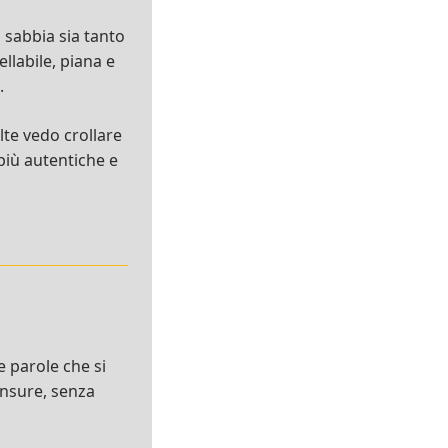
 sabbia sia tanto
llabile, piana e
a.
lte vedo crollare
 più autentiche e
le parole che si
censure, senza