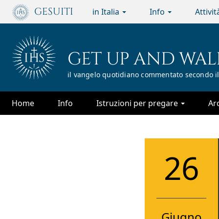
Passa
GESUITI
in Italia
Info
Attivi
al
contenuto
principale
GET UP AND WAL
il vangelo quotidiano commentato secondo il
Home
Info
Istruzioni per pregare
Ar
26
Giugno