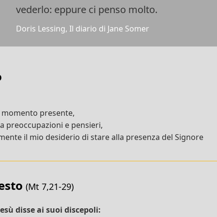
vederlo: eppure ci penso molto.
Doris Lessing, Il diario di Jane Somer
o
l momento presente,
da preoccupazioni e pensieri,
ente il mio desiderio di stare alla presenza del Signore
testo
(Mt 7,21-29)
sù disse ai suoi discepoli: