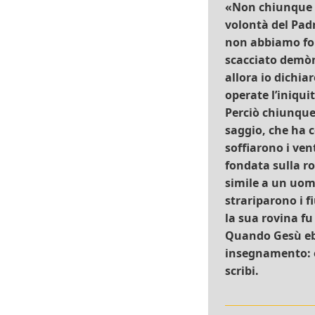
«Non chiunque mi
volontà del Padr
non abbiamo for
scacciato demòn
allora io dichia
operate l’iniquit
Perciò chiunque
saggio, che ha c
soffiarono i ven
fondata sulla ro
simile a un uomo
strariparono i f
la sua rovina f
Quando Gesù ebbe
insegnamento: e
scribi.