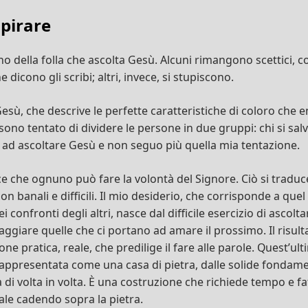
spirare
rno della folla che ascolta Gesù. Alcuni rimangono scettici, co
 dicono gli scribi; altri, invece, si stupiscono.
sù, che descrive le perfette caratteristiche di coloro che 
 sono tentato di dividere le persone in due gruppi: chi si salva
ad ascoltare Gesù e non seguo più quella mia tentazione.
ice che ognuno può fare la volontà del Signore. Ciò si traduc
non banali e difficili. Il mio desiderio, che corrisponde a que
 confronti degli altri, nasce dal difficile esercizio di ascolta
aggiare quelle che ci portano ad amare il prossimo. Il risul
ione pratica, reale, che predilige il fare alle parole. Quest’u
appresentata come una casa di pietra, dalle solide fondam
 di volta in volta. È una costruzione che richiede tempo e fat
male cadendo sopra la pietra.