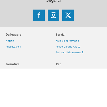
Facebook
Instagram
X
Da leggere
Servizi
Notizie
Archivio di Provincia
Pubblicazioni
Fondo Librario Antico
Arsi - Archivio romano SJ
Iniziative
Reti
Get up and Walk
Jesuit Social Network
Movimento Eucaristico Giovanile
GesuitiEducazione
Pietre vive
Fondazione MAGIS ETS
Selva
Chiese dei gesuiti
San Giacomo d'Entracque
Riviste
Download