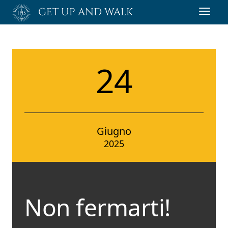
Passa
GET UP AND WALK
Toggl
al
navig
contenuto
principale
24
Giugno
2025
Non fermarti!