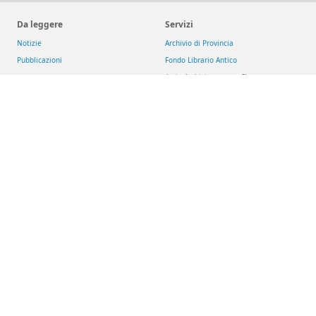
Da leggere
Servizi
Notizie
Archivio di Provincia
Pubblicazioni
Fondo Librario Antico
Arsi - Archivio romano SJ
Iniziative
Reti
Get up and Walk
Jesuit Social Network
Movimento Eucaristico Giovanile
GesuitiEducazione
Pietre vive
Fondazione MAGIS ETS
Selva
Chiese dei gesuiti
San Giacomo d'Entracque
Riviste
Download
Aggiornamenti Sociali
Risorse
La Civiltà Cattolica
Newsletter
Rassegna di Teologia
Theologica & Historica