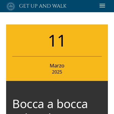
Passa
GET UP AND WALK
Toggl
al
navig
contenuto
principale
11
Marzo
2025
Bocca a bocca