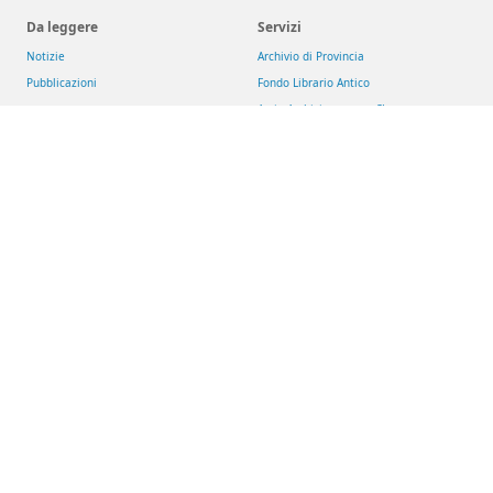
Da leggere
Servizi
Notizie
Archivio di Provincia
Pubblicazioni
Fondo Librario Antico
Arsi - Archivio romano SJ
Iniziative
Reti
Get up and Walk
Jesuit Social Network
Movimento Eucaristico Giovanile
GesuitiEducazione
Pietre vive
Fondazione MAGIS ETS
Selva
Chiese dei gesuiti
San Giacomo d'Entracque
Riviste
Download
Aggiornamenti Sociali
Risorse
La Civiltà Cattolica
Newsletter
Rassegna di Teologia
Theologica & Historica