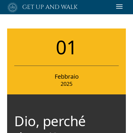
Passa
GET UP AND WALK
Toggl
al
navig
contenuto
principale
01
Febbraio
2025
Dio, perché