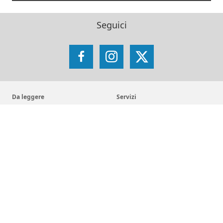
Seguici
Facebook
Instagram
X
Da leggere
Servizi
Notizie
Archivio di Provincia
Pubblicazioni
Fondo Librario Antico
Arsi - Archivio romano SJ
Iniziative
Reti
Get up and Walk
Jesuit Social Network
Movimento Eucaristico Giovanile
GesuitiEducazione
Pietre vive
Fondazione MAGIS ETS
Selva
Chiese dei gesuiti
San Giacomo d'Entracque