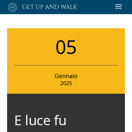
Passa
GET UP AND WALK
Toggl
al
navig
contenuto
principale
05
Gennaio
2025
E luce fu