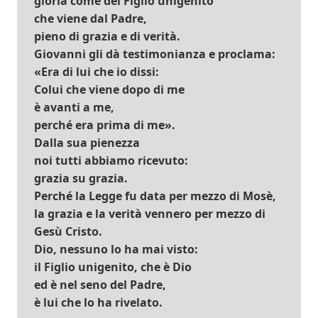
gloria come del Figlio unigenito
che viene dal Padre,
pieno di grazia e di verità.
Giovanni gli dà testimonianza e proclama:
«Era di lui che io dissi:
Colui che viene dopo di me
è avanti a me,
perché era prima di me».
Dalla sua pienezza
noi tutti abbiamo ricevuto:
grazia su grazia.
Perché la Legge fu data per mezzo di Mosè,
la grazia e la verità vennero per mezzo di
Gesù Cristo.
Dio, nessuno lo ha mai visto:
il Figlio unigenito, che è Dio
ed è nel seno del Padre,
è lui che lo ha rivelato.