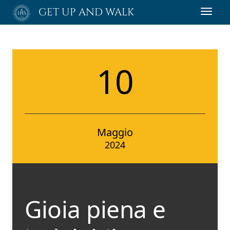
Passa
GET UP AND WALK
Toggl
al
navig
contenuto
principale
10
Maggio
2024
Gioia piena e