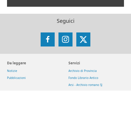
Seguici
Facebook
Instagram
X
Da leggere
Servizi
Notizie
Archivio di Provincia
Pubblicazioni
Fondo Librario Antico
Arsi - Archivio romano SJ
Iniziative
Reti
Get up and Walk
Jesuit Social Network
Movimento Eucaristico Giovanile
GesuitiEducazione
Pietre vive
Fondazione MAGIS ETS
Selva
Chiese dei gesuiti