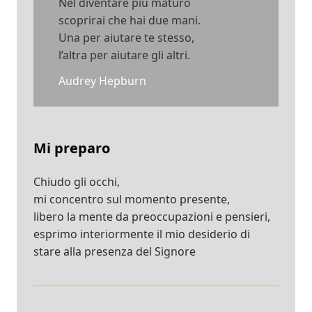
Nel diventare più maturo
scoprirai che hai due mani.
Una per aiutare te stesso,
l’altra per aiutare gli altri.
Audrey Hepburn
Mi preparo
Chiudo gli occhi,
mi concentro sul momento presente,
libero la mente da preoccupazioni e pensieri,
esprimo interiormente il mio desiderio di
stare alla presenza del Signore