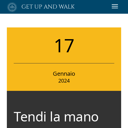
Passa
GET UP AND WALK
Toggl
al
navig
contenuto
principale
17
Gennaio
2024
Tendi la mano