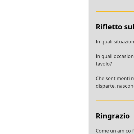
Rifletto s
In quali situazio
In quali occasio
tavolo?
Che sentimenti m
disparte, nasco
Ringrazio
Come un amico fa 