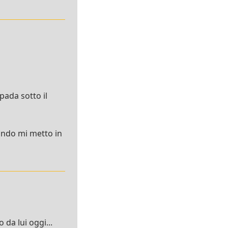
pada sotto il
uando mi metto in
da lui oggi...