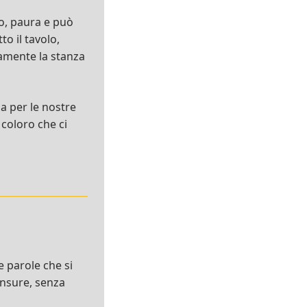
o, paura e può
o il tavolo,
amente la stanza
ia per le nostre
 coloro che ci
le parole che si
censure, senza