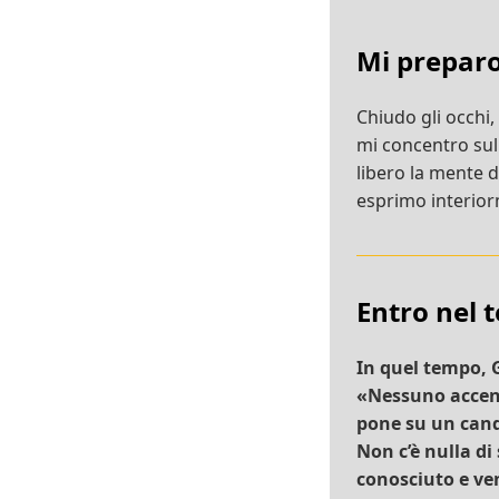
Mi prepar
Chiudo gli occhi,
mi concentro su
libero la mente 
esprimo interiorm
Entro nel 
In quel tempo, G
«Nessuno accend
pone su un cand
Non c’è nulla di
conosciuto e ve