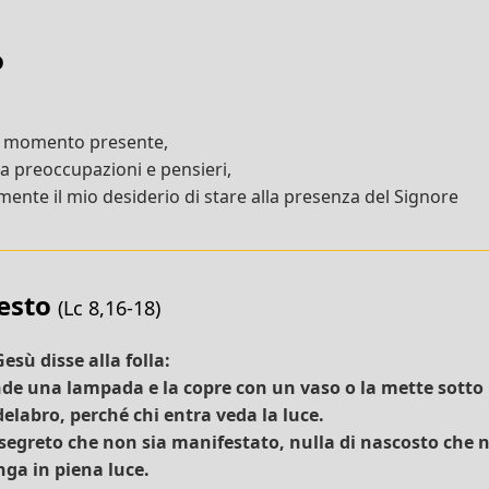
o
l momento presente,
da preoccupazioni e pensieri,
ente il mio desiderio di stare alla presenza del Signore
testo
(Lc 8,16-18)
esù disse alla folla:
e una lampada e la copre con un vaso o la mette sotto 
elabro, perché chi entra veda la luce.
 segreto che non sia manifestato, nulla di nascosto che 
nga in piena luce.