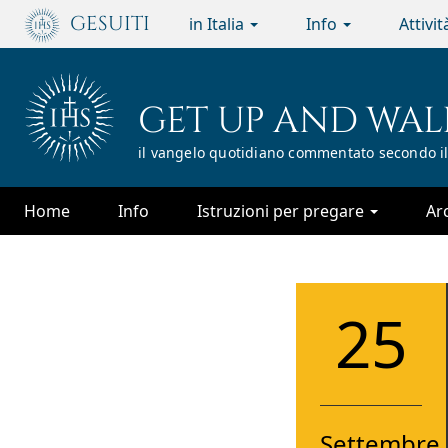
Passa
GESUITI
in Italia
Info
Attivi
al
contenuto
principale
GET UP AND WAL
il vangelo quotidiano commentato secondo il
Home
Info
Istruzioni per pregare
Ar
25
Settembre