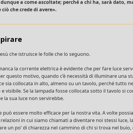
 dunque a come ascoltate; perché a chi ha, sarà dato, ma
 ciò che crede di avere».
spirare
ù che istruisce le folle che lo seguono.
manca la corrente elettrica è evidente che per fare luce ser
Per questo motivo, quando c’è necessità di illuminare una st
ce sia collocata in alto, almeno su un tavolo, perché tutto n
 e visibile. Se la lampada fosse collocata sotto il tavolo si
e e la sua luce non servirebbe.
può essere molto efficace per la nostra vita. A volte possi
, relazioni in cui siamo chiamati a diventare noi stessi luce, 
re un po’ di chiarezza nel cammino di chi si trova nel buio,