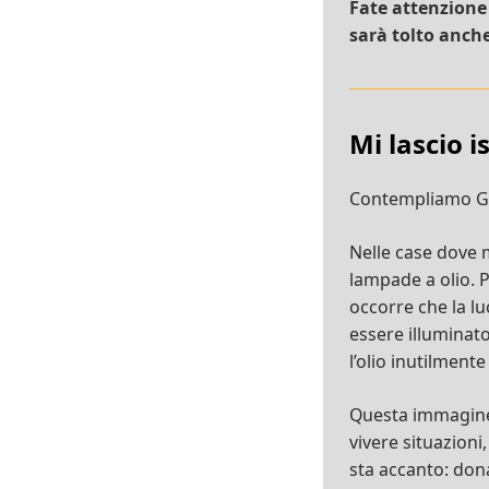
Fate attenzione
sarà tolto anche
Mi lascio i
Contempliamo Ges
Nelle case dove 
lampade a olio. 
occorre che la lu
essere illuminato
l’olio inutilment
Questa immagine 
vivere situazioni
sta accanto: dona