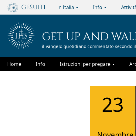
Passa
GESUITI
in Italia
Info
Attivi
al
contenuto
principale
GET UP AND WAL
il vangelo quotidiano commentato secondo il
Home
Info
Istruzioni per pregare
Ar
23
Novembre