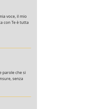
ia voce, il mio
ta con Te è tutta
le parole che si
censure, senza