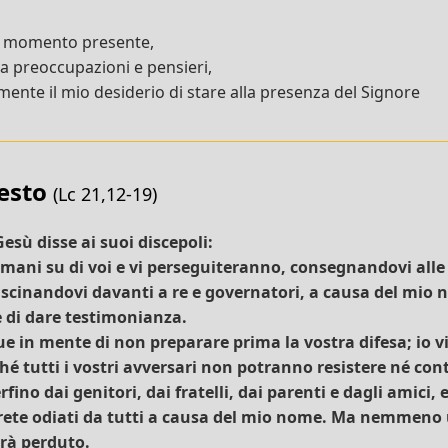
l momento presente,
da preoccupazioni e pensieri,
ente il mio desiderio di stare alla presenza del Signore
testo
(Lc 21,12-19)
esù disse ai suoi discepoli:
mani su di voi e vi perseguiteranno, consegnandovi alle
rascinandovi davanti a re e governatori, a causa del mio
e di dare testimonianza.
 in mente di non preparare prima la vostra difesa; io vi
hé tutti i vostri avversari non potranno resistere né con
rfino dai genitori, dai fratelli, dai parenti e dagli amici
sarete odiati da tutti a causa del mio nome. Ma nemmeno 
rà perduto.