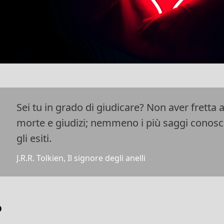
Sei tu in grado di giudicare? Non aver fretta 
morte e giudizi; nemmeno i più saggi conosc
gli esiti.
J.R.R. Tolkien, Il signore degli anelli
o