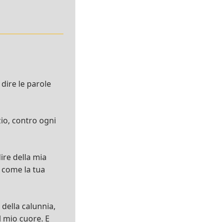
 dire le parole
zio, contro ogni
ire della mia
a come la tua
della calunnia,
l mio cuore. E