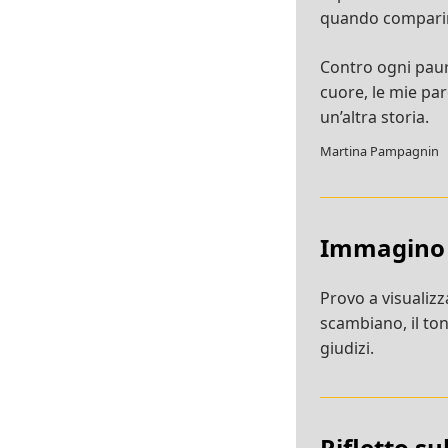
quando comparirà
Contro ogni paura
cuore, le mie paro
un’altra storia.
Martina Pampagnin
Immagino
Provo a visualizza
scambiano, il tono
giudizi.
Rifletto s