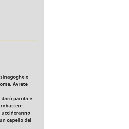
 sinagoghe e
 nome. Avrete
 darò parola e
trobattere.
, e uccideranno
un capello del