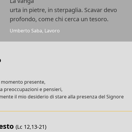
La vanga
urta in pietre, in sterpaglia. Scavar devo
profondo, come chi cerca un tesoro.
Umberto Saba, Lavoro
o
l momento presente,
da preoccupazioni e pensieri,
ente il mio desiderio di stare alla presenza del Signore
testo
(Lc 12,13-21)