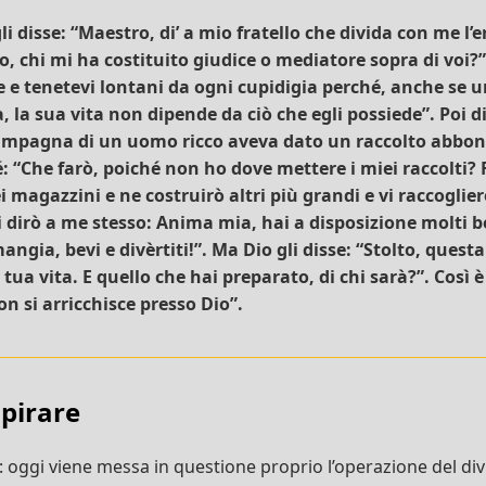
li disse: “Maestro, di’ a mio fratello che divida con me l’e
, chi mi ha costituito giudice o mediatore sopra di voi?”.
 e tenetevi lontani da ogni cupidigia perché, anche se u
 la sua vita non dipende da ciò che egli possiede”. Poi d
ampagna di un uomo ricco aveva dato un raccolto abbon
: “Che farò, poiché non ho dove mettere i miei raccolti? F
ei magazzini e ne costruirò altri più grandi e vi raccoglier
oi dirò a me stesso: Anima mia, hai a disposizione molti b
angia, bevi e divèrtiti!”. Ma Dio gli disse: “Stolto, questa
a tua vita. E quello che hai preparato, di chi sarà?”. Così 
on si arricchisce presso Dio”.
spirare
à: oggi viene messa in questione proprio l’operazione del div