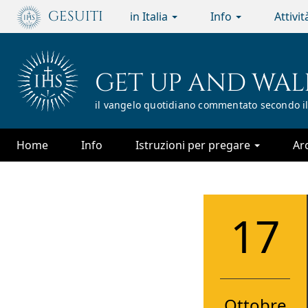
Passa
GESUITI
in Italia
Info
Attivi
al
contenuto
principale
GET UP AND WAL
il vangelo quotidiano commentato secondo il
Home
Info
Istruzioni per pregare
Ar
17
Ottobre