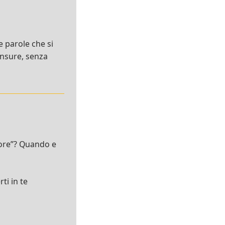
le parole che si
censure, senza
sore”? Quando e
ti in te