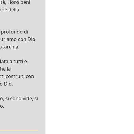
tà, i loro beni
ione della
ù profondo di
stauriamo con Dio
autarchia.
ata a tutti e
he la
ti costruiti con
o Dio.
, si condivide, si
o.