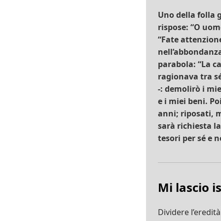
Uno della folla g
rispose: “O uomo
“Fate attenzione
nell’abbondanza,
parabola: “La c
ragionava tra sé
-: demolirò i mi
e i miei beni. P
anni; riposati, m
sarà richiesta l
tesori per sé e n
Mi lascio i
Dividere l’eredit