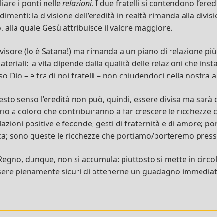
liare i ponti nelle
relazioni
. I due fratelli si contendono l’eredi
dimenti: la divisione dell’eredità in realtà rimanda alla divis
o, alla quale Gesù attribuisce il valore maggiore.
visore (lo è Satana!) ma rimanda a un piano di relazione pi
ateriali: la vita dipende dalla qualità delle relazioni che in
sso Dio – e tra di noi fratelli – non chiudendoci nella nostra 
esto senso l’eredità non può, quindi, essere divisa ma sarà d
rio a coloro che contribuiranno a far crescere le ricchezze c
ioni positive e feconde; gesti di fraternità e di amore; pon
tica; sono queste le ricchezze che portiamo/porteremo press
Regno, dunque, non si accumula: piuttosto si mette in circolo
ssere pienamente sicuri di ottenerne un guadagno immediat