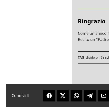
Ringrazio
Come un amico fa 
Recito un "Padre
TAG
dividere
|
Il ris
Condividi