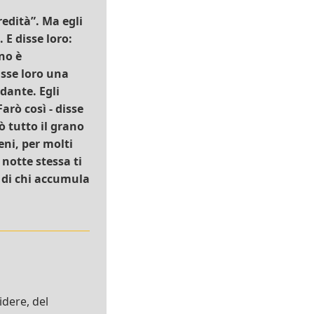
redità”. Ma egli
 E disse loro:
no è
isse loro una
dante. Egli
arò così - disse
ò tutto il grano
eni, per molti
 notte stessa ti
è di chi accumula
idere, del