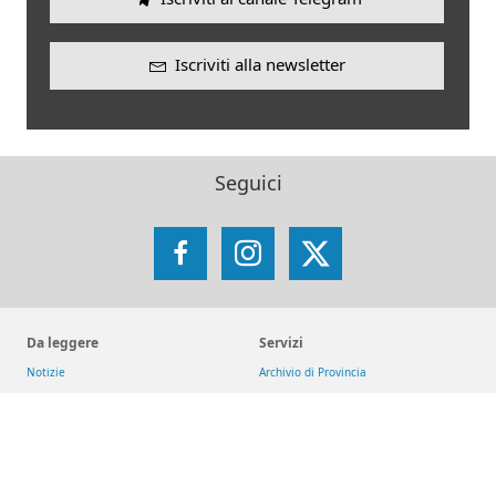
Iscriviti alla newsletter
Seguici
Facebook
Instagram
X
Da leggere
Servizi
Notizie
Archivio di Provincia
Pubblicazioni
Fondo Librario Antico
Arsi - Archivio romano SJ
Iniziative
Reti