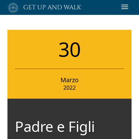
Passa
GET UP AND WALK
Toggl
al
navig
contenuto
principale
30
Marzo
2022
Padre e Figli