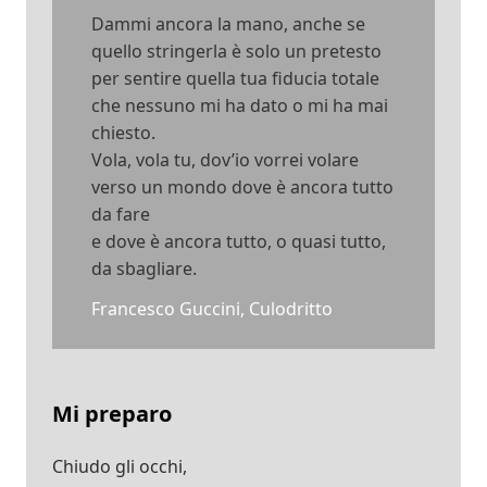
Dammi ancora la mano, anche se
quello stringerla è solo un pretesto
per sentire quella tua fiducia totale
che nessuno mi ha dato o mi ha mai
chiesto.
Vola, vola tu, dov’io vorrei volare
verso un mondo dove è ancora tutto
da fare
e dove è ancora tutto, o quasi tutto,
da sbagliare.
Francesco Guccini, Culodritto
Mi preparo
Chiudo gli occhi,