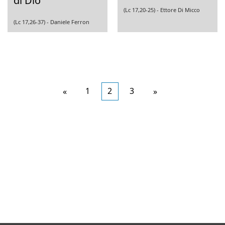
di Dio
(Lc 17,20-25) -
Ettore Di Micco
(Lc 17,26-37) -
Daniele Ferron
Articoli
1
2
3
Articoli
«
»
più
meno
recenti
recenti