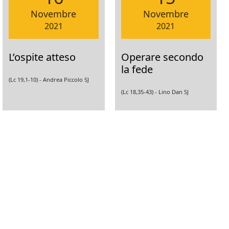
Novembre
Novembre
2021
2021
L’ospite atteso
Operare secondo
la fede
(Lc 19,1-10) -
Andrea Piccolo SJ
(Lc 18,35-43) -
Lino Dan SJ