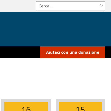
Cerca:
Aiutaci con una donazione
16
15