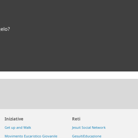
gelo?
Iniziative
Reti
Get up and Walk
Jesuit Social Network
Movimento Eucaristico Giovanile
GesuitiEducazione