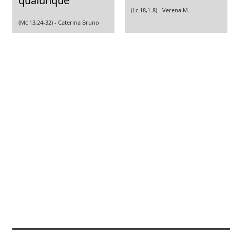
qualunque
(Lc 18,1-8) -
Verena M.
(Mc 13,24-32) -
Caterina Bruno