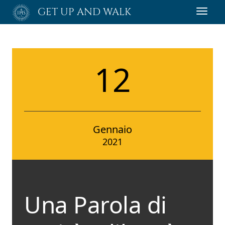
Passa
GET UP AND WALK
Toggl
al
navig
contenuto
principale
12
Gennaio
2021
Una Parola di