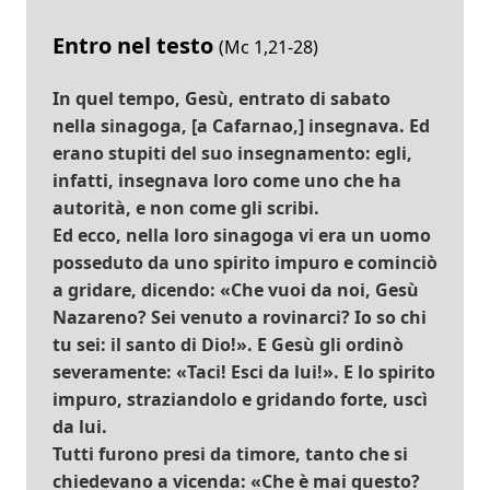
Entro nel testo
(Mc 1,21-28)
In quel tempo, Gesù, entrato di sabato
nella sinagoga, [a Cafarnao,] insegnava. Ed
erano stupiti del suo insegnamento: egli,
infatti, insegnava loro come uno che ha
autorità, e non come gli scribi.
Ed ecco, nella loro sinagoga vi era un uomo
posseduto da uno spirito impuro e cominciò
a gridare, dicendo: «Che vuoi da noi, Gesù
Nazareno? Sei venuto a rovinarci? Io so chi
tu sei: il santo di Dio!». E Gesù gli ordinò
severamente: «Taci! Esci da lui!». E lo spirito
impuro, straziandolo e gridando forte, uscì
da lui.
Tutti furono presi da timore, tanto che si
chiedevano a vicenda: «Che è mai questo?