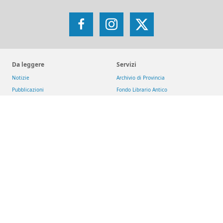
Facebook
Instagram
X
Da leggere
Servizi
Notizie
Archivio di Provincia
Pubblicazioni
Fondo Librario Antico
Arsi - Archivio romano SJ
Iniziative
Reti
Get up and Walk
Jesuit Social Network
Movimento Eucaristico Giovanile
GesuitiEducazione
Pietre vive
Fondazione MAGIS ETS
Selva
Chiese dei gesuiti
San Giacomo d'Entracque
Riviste
Download