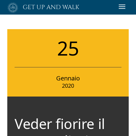
Passa
GET UP AND WALK
Toggl
al
navig
contenuto
principale
25
Gennaio
2020
Veder fiorire il