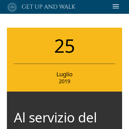
Passa
GET UP AND WALK
Toggl
al
navig
contenuto
principale
25
Luglio
2019
Al servizio del